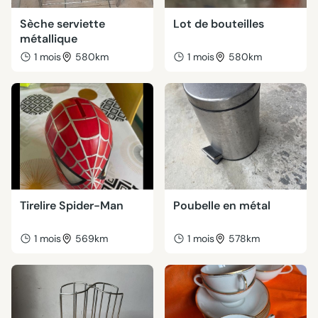
Sèche serviette
Lot de bouteilles
métallique
1 mois
580km
1 mois
580km
Tirelire Spider-Man
Poubelle en métal
1 mois
569km
1 mois
578km