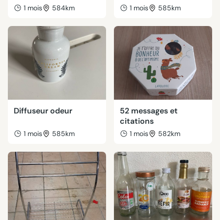
1 mois
584km
1 mois
585km
Diffuseur odeur
52 messages et
citations
1 mois
585km
1 mois
582km