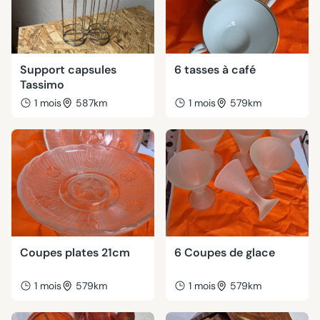
Support capsules
6 tasses à café
Tassimo
1 mois
587km
1 mois
579km
Coupes plates 21cm
6 Coupes de glace
1 mois
579km
1 mois
579km