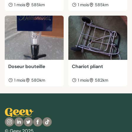
1 mois
585km
1 mois
585km
Doseur bouteille
Chariot pliant
1 mois
580km
1 mois
582km
© Geev 2025