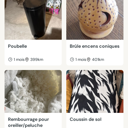
Poubelle
Brûle encens coniques
1 mois
399km
1 mois
401km
Rembourrage pour
Coussin de sol
oreiller/peluche