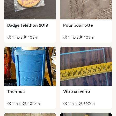
Badge Téléthon 2019
Pour bouillotte
1 mois
402km
1 mois
403km
Thermos.
Vitre en verre
1 mois
404km
1 mois
397km