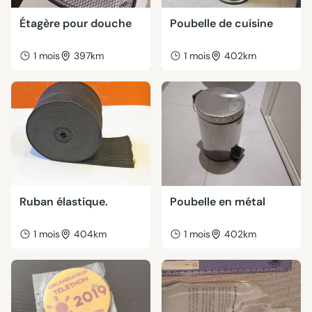
Étagère pour douche
Poubelle de cuisine
1 mois
397km
1 mois
402km
Ruban élastique.
Poubelle en métal
1 mois
404km
1 mois
402km