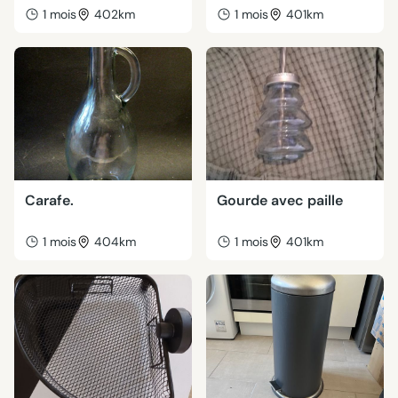
1 mois
402km
1 mois
401km
Carafe.
Gourde avec paille
1 mois
404km
1 mois
401km