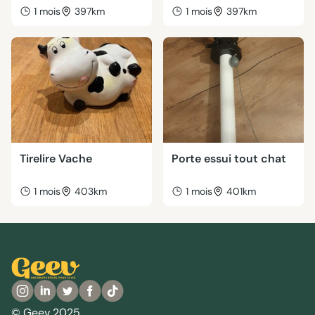
1 mois
397km
1 mois
397km
Tirelire Vache
Porte essui tout chat
1 mois
403km
1 mois
401km
© Geev 2025