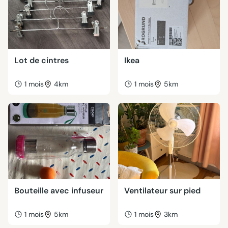
Lot de cintres
Ikea
1 mois
4km
1 mois
5km
Bouteille avec infuseur
Ventilateur sur pied
1 mois
5km
1 mois
3km