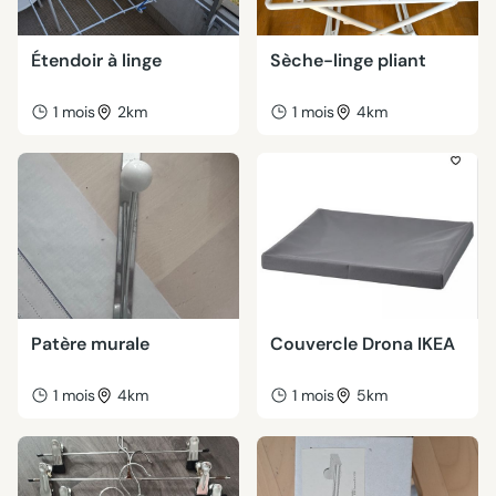
Étendoir à linge
Sèche-linge pliant
1 mois
2km
1 mois
4km
Patère murale
Couvercle Drona IKEA
1 mois
4km
1 mois
5km