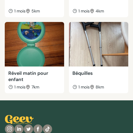
1 mois
5km
1 mois
4km
Réveil matin pour
Béquilles
enfant
1 mois
7km
1 mois
8km