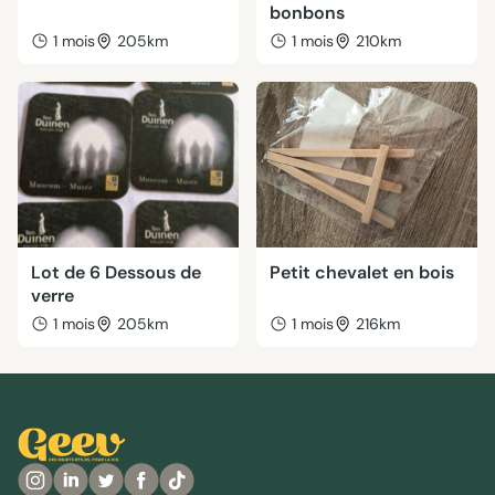
bonbons
1 mois
205km
1 mois
210km
Lot de 6 Dessous de
Petit chevalet en bois
verre
1 mois
205km
1 mois
216km