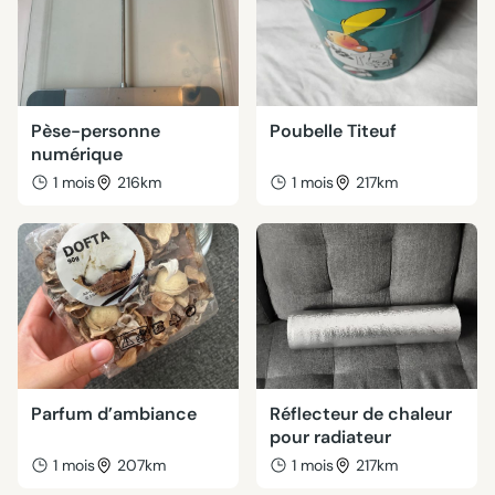
Pèse-personne
Poubelle Titeuf
numérique
1 mois
216km
1 mois
217km
Parfum d’ambiance
Réflecteur de chaleur
pour radiateur
1 mois
207km
1 mois
217km