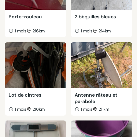
Porte-rouleau
2 béquilles bleues
1 mois
216km
1 mois
214km
Lot de cintres
Antenne râteau et
parabole
1 mois
216km
1 mois
211km