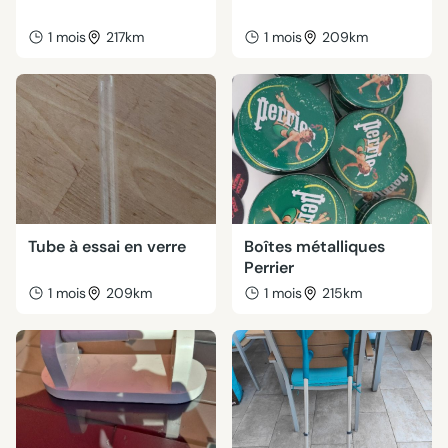
1 mois
217km
1 mois
209km
Tube à essai en verre
Boîtes métalliques
Perrier
1 mois
209km
1 mois
215km