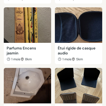
Parfums Encens
Étui rigide de casque
jasmin
audio
1 mois
8km
1 mois
5km