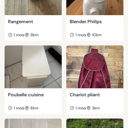
Rangement
Blender Philips
1 mois
9km
1 mois
10km
Poubelle cuisine
Chariot pliant
1 mois
8km
1 mois
3km