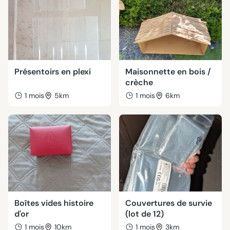
Présentoirs en plexi
Maisonnette en bois /
crèche
1 mois
5km
1 mois
6km
Boîtes vides histoire
Couvertures de survie
d'or
(lot de 12)
1 mois
10km
1 mois
3km