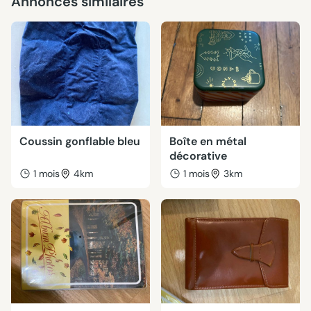
Annonces similaires
Coussin gonflable bleu
Boîte en métal
décorative
1 mois
4km
1 mois
3km