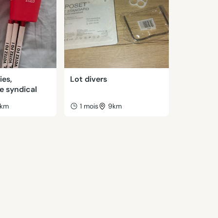
ies,
Lot divers
e syndical
km
1 mois
9km