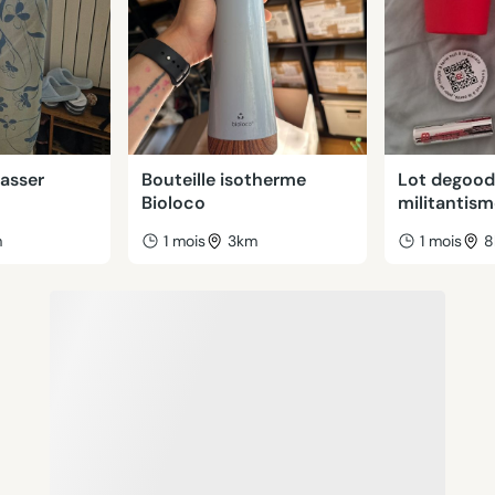
passer
Bouteille isotherme
Lot degood
Bioloco
militantism
m
1 mois
3km
1 mois
8