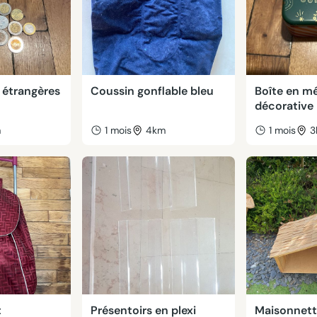
 étrangères
Coussin gonflable bleu
Boîte en mé
décorative
m
1 mois
4km
1 mois
3
t
Présentoirs en plexi
Maisonnette