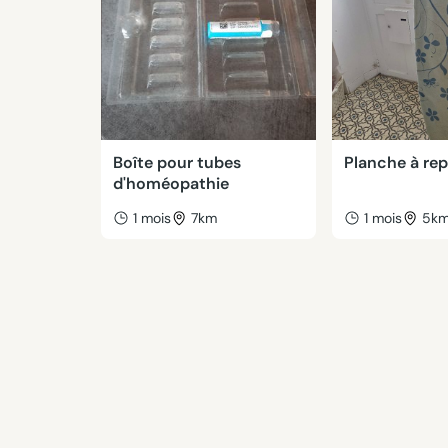
Boîte pour tubes
Planche à re
d'homéopathie
1 mois
7km
1 mois
5k