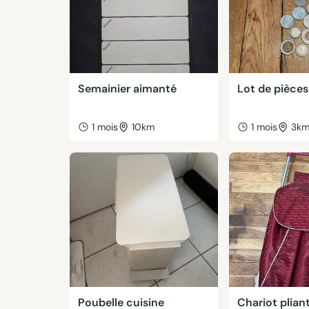
Semainier aimanté
Lot de pièces
1 mois
10km
1 mois
3k
Poubelle cuisine
Chariot plian