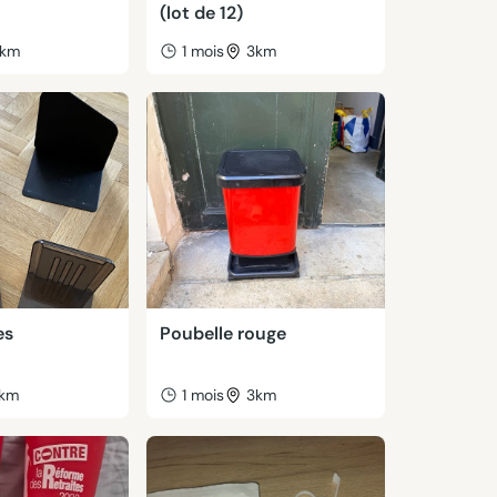
(lot de 12)
km
1 mois
3km
es
Poubelle rouge
1km
1 mois
3km