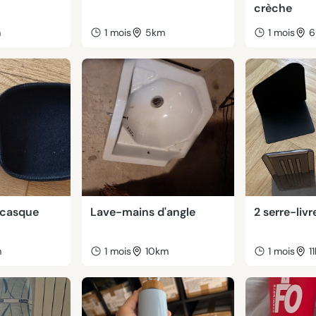
crèche
m
1 mois
5km
1 mois
6
e casque
Lave-mains d'angle
2 serre-livr
m
1 mois
10km
1 mois
1