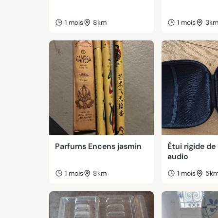
1 mois
8km
1 mois
3k
Parfums Encens jasmin
Étui rigide d
audio
1 mois
8km
1 mois
5k