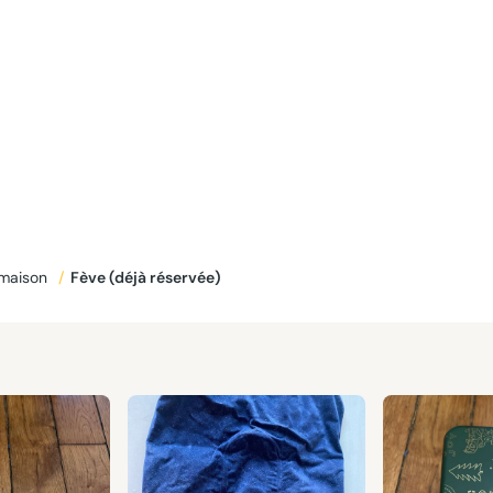
 maison
/
Fève (déjà réservée)