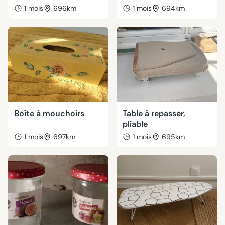
1 mois
696km
1 mois
694km
Boîte à mouchoirs
Table à repasser,
pliable
1 mois
697km
1 mois
695km