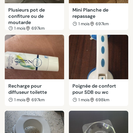
Plusieurs pot de
Mini Planche de
confiture ou de
repassage
moutarde
1 mois
697km
1 mois
697km
Recharge pour
Poignée de confort
diffuseur toilette
pour SDB ou wc
1 mois
697km
1 mois
698km