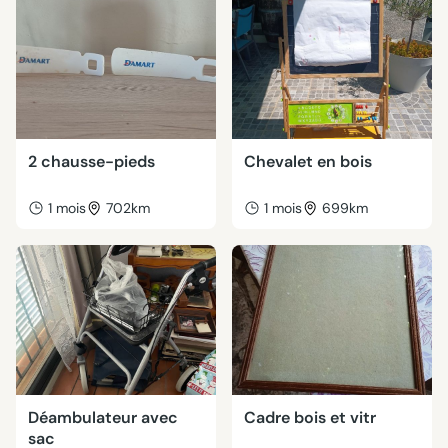
2 chausse-pieds
Chevalet en bois
1 mois
702km
1 mois
699km
Déambulateur avec
Cadre bois et vitr
sac