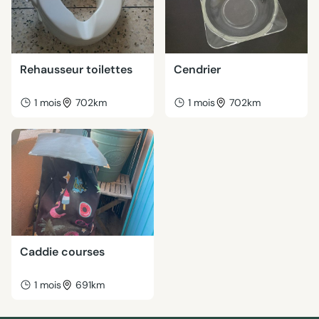
Rehausseur toilettes
Cendrier
1 mois
702km
1 mois
702km
Caddie courses
1 mois
691km