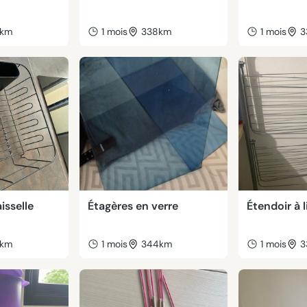
6km
1 mois
338km
1 mois
3
isselle
Étagères en verre
Étendoir à 
6km
1 mois
344km
1 mois
3