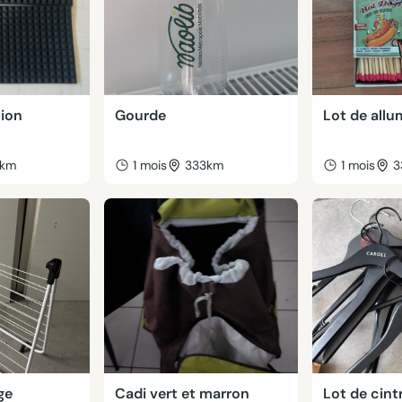
tion
Gourde
Lot de allu
8km
1 mois
333km
1 mois
3
ge
Cadi vert et marron
Lot de cint