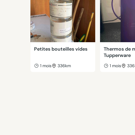
Petites bouteilles vides
Thermos de 
Tupperware
1 mois
336km
1 mois
33