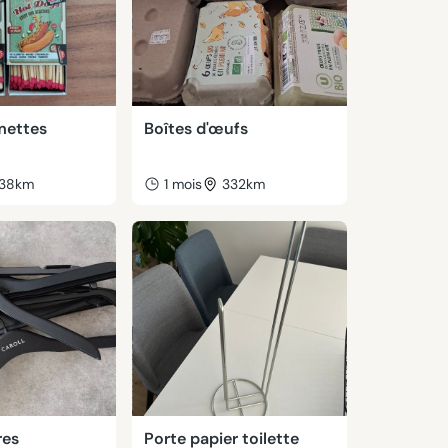
mettes
Boîtes d'œufs
38km
1 mois
332km
res
Porte papier toilette