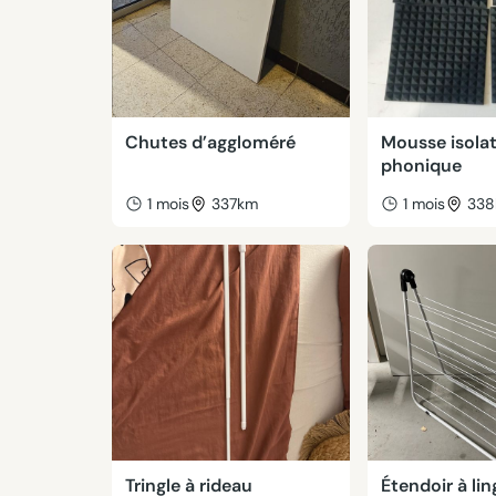
Chutes d’aggloméré
Mousse isola
phonique
1 mois
337km
1 mois
33
Tringle à rideau
Étendoir à lin