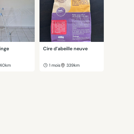
linge
Cire d’abeille neuve
40km
1 mois
339km