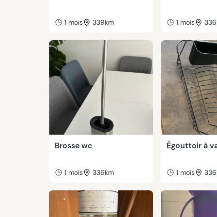
1 mois
339km
1 mois
33
Brosse wc
Égouttoir à va
1 mois
336km
1 mois
33