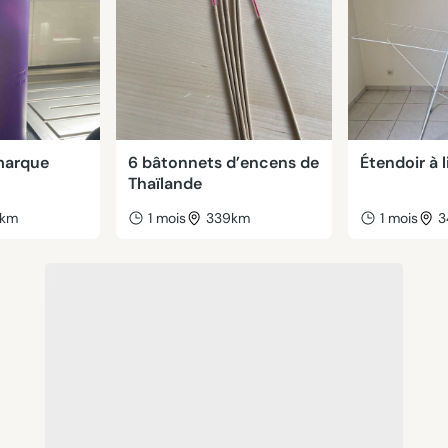
marque
6 bâtonnets d’encens de
Étendoir à 
Thaïlande
6km
1 mois
339km
1 mois
3