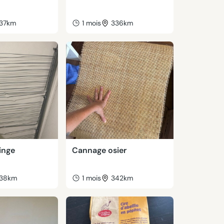
37km
1 mois
336km
linge
Cannage osier
38km
1 mois
342km