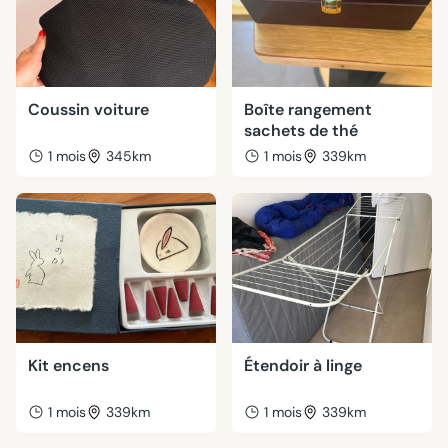
Coussin voiture
Boîte rangement
sachets de thé
1 mois
345km
1 mois
339km
Kit encens
Étendoir à linge
1 mois
339km
1 mois
339km