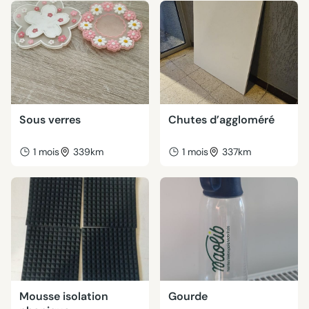
Sous verres
Chutes d’aggloméré
1 mois
339km
1 mois
337km
Mousse isolation
Gourde