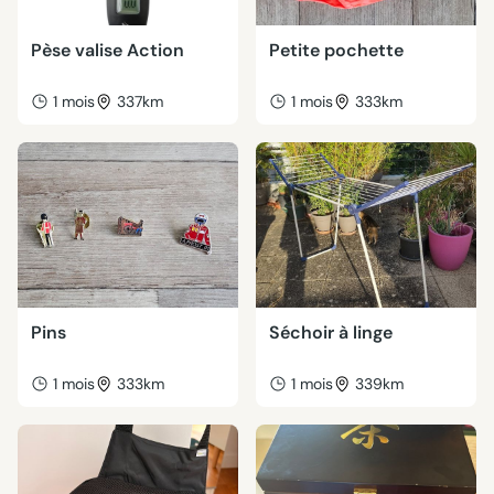
Pèse valise Action
Petite pochette
1 mois
337km
1 mois
333km
Pins
Séchoir à linge
1 mois
333km
1 mois
339km