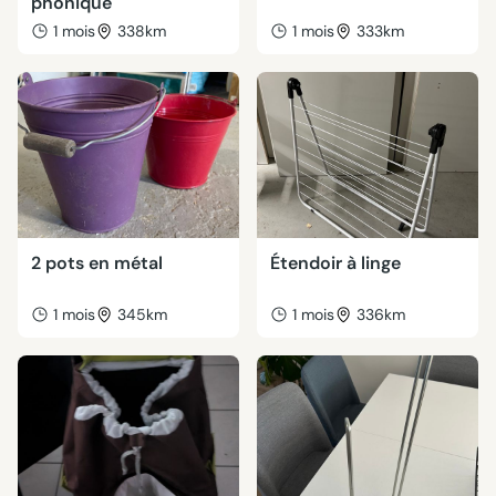
phonique
1 mois
338km
1 mois
333km
2 pots en métal
Étendoir à linge
1 mois
345km
1 mois
336km