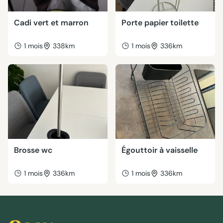
Cadi vert et marron
Porte papier toilette
1 mois
338km
1 mois
336km
Brosse wc
Égouttoir à vaisselle
1 mois
336km
1 mois
336km