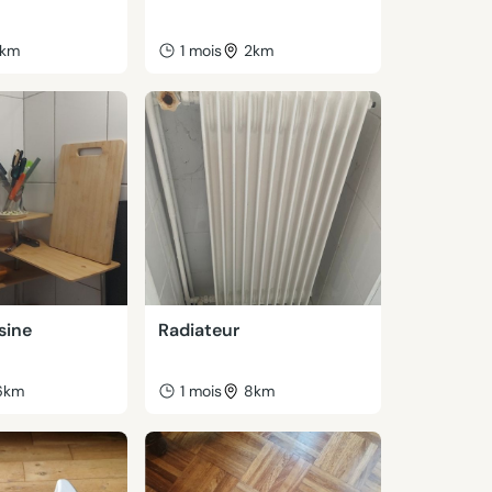
km
1 mois
2km
sine
Radiateur
6km
1 mois
8km