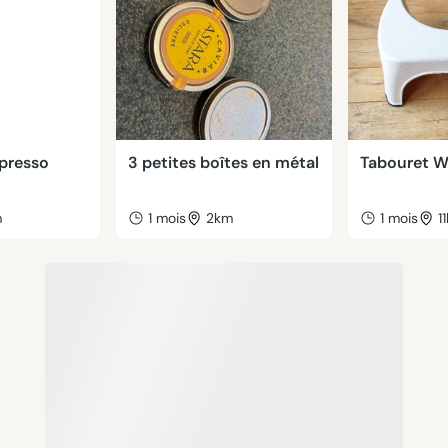
spresso
3 petites boîtes en métal
Tabouret 
m
1 mois
2km
1 mois
1