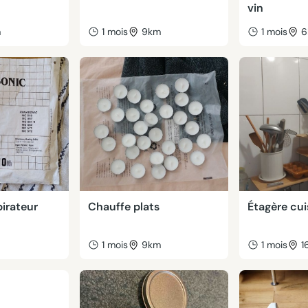
vin
m
1 mois
9km
1 mois
6
irateur
Chauffe plats
Étagère cui
m
1 mois
9km
1 mois
1