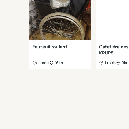
Fauteuil roulant
Cafetière ne
KRUPS
1 mois
16km
1 mois
9k