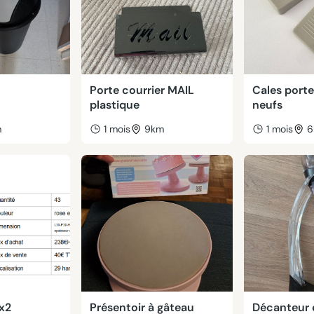
Porte courrier MAIL
Cales porte
plastique
neufs
m
1 mois
9km
1 mois
6
 x2
Présentoir à gâteau
Décanteur e