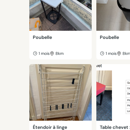
Poubelle
Poubelle
1 mois
8km
1 mois
8k
Étendoir à linge
Table chevet