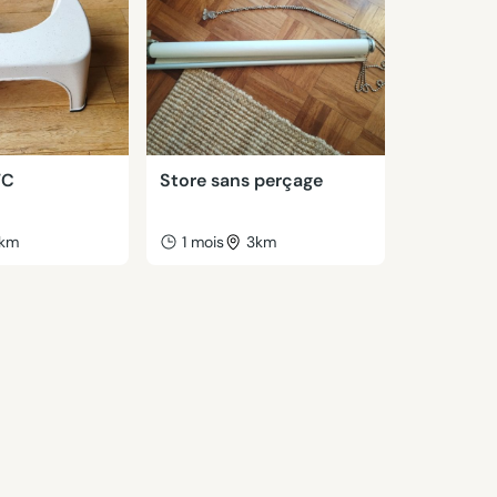
WC
Store sans perçage
1km
1 mois
3km