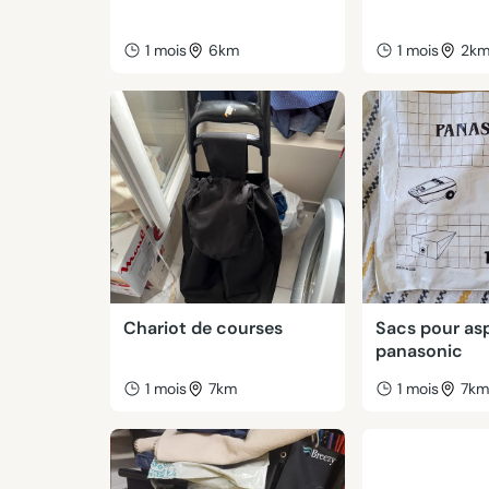
1 mois
6km
1 mois
2k
Chariot de courses
Sacs pour asp
panasonic
1 mois
7km
1 mois
7k