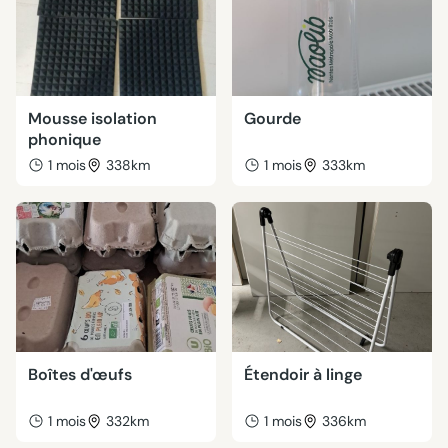
Mousse isolation
Gourde
phonique
1 mois
338km
1 mois
333km
Boîtes d'œufs
Étendoir à linge
1 mois
332km
1 mois
336km