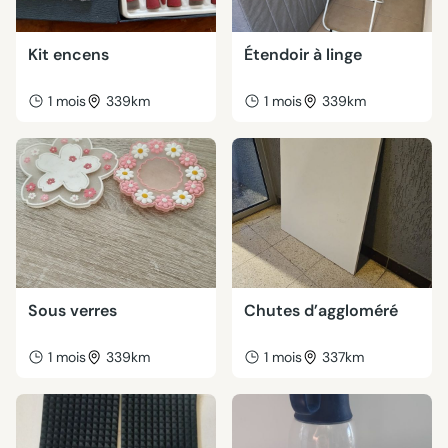
Kit encens
Étendoir à linge
1 mois
339km
1 mois
339km
Sous verres
Chutes d’aggloméré
1 mois
339km
1 mois
337km