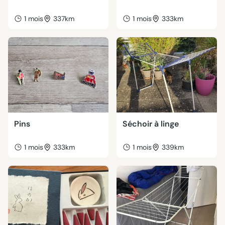
1 mois
337km
1 mois
333km
Pins
Séchoir à linge
1 mois
333km
1 mois
339km