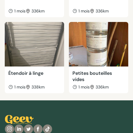
1 mois
336km
1 mois
336km
Étendoir à linge
Petites bouteilles
vides
1 mois
338km
1 mois
336km