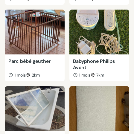
Parc bébé geuther
Babyphone Philips
Avent
1 mois
2km
1 mois
7km