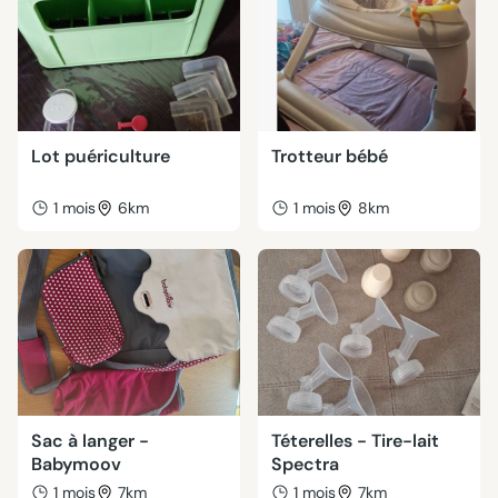
Lot puériculture
Trotteur bébé
1 mois
6km
1 mois
8km
Sac à langer -
Téterelles - Tire-lait
Babymoov
Spectra
1 mois
7km
1 mois
7km