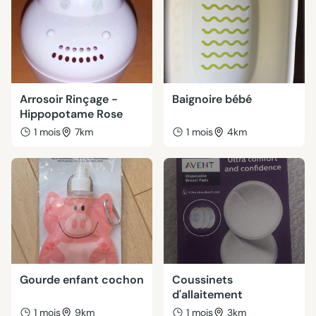
Arrosoir Rinçage -
Baignoire bébé
Hippopotame Rose
1 mois
7km
1 mois
4km
Gourde enfant cochon
Coussinets
d'allaitement
1 mois
9km
1 mois
3km