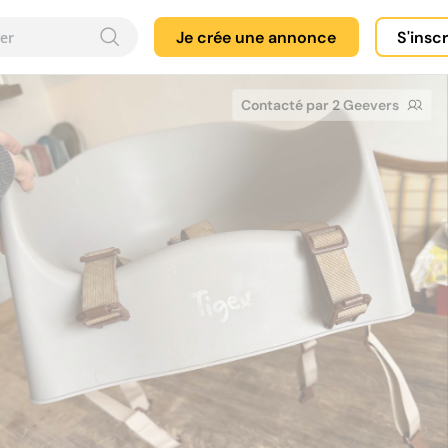
Je crée une annonce
S'insc
Contacté par 2 Geevers