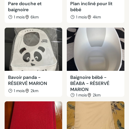
Pare douche et
Plan incliné pour lit
baignoire
bébé
1 mois
6km
1 mois
4km
Bavoir panda -
Baignoire bébé -
RÉSERVÉ MARION
BÉABA - RÉSERVÉ
MARION
1 mois
2km
1 mois
2km