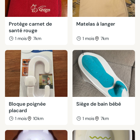
Protège carnet de
Matelas à langer
santé rouge
1 mois
7km
1 mois
7km
Bloque poignée
Siège de bain bébé
placard
1 mois
10km
1 mois
7km