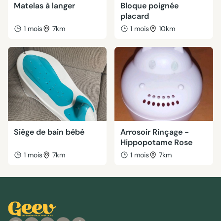
Matelas à langer
Bloque poignée
placard
1 mois
7km
1 mois
10km
Siège de bain bébé
Arrosoir Rinçage -
Hippopotame Rose
1 mois
7km
1 mois
7km