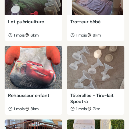
Lot puériculture
Trotteur bébé
1 mois
6km
1 mois
8km
Rehausseur enfant
Téterelles - Tire-lait
Spectra
1 mois
8km
1 mois
7km