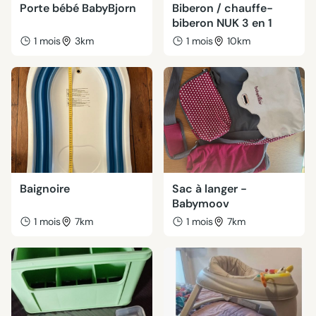
Porte bébé BabyBjorn
Biberon / chauffe-
biberon NUK 3 en 1
1 mois
3km
1 mois
10km
Baignoire
Sac à langer -
Babymoov
1 mois
7km
1 mois
7km