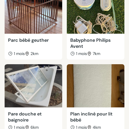
Parc bébé geuther
Babyphone Philips
Avent
1 mois
2km
1 mois
7km
Pare douche et
Plan incliné pour lit
baignoire
bébé
1 mois
6km
1 mois
4km