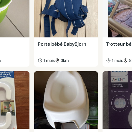
Porte bébé BabyBjorn
Trotteur b
m
1 mois
3km
1 mois
8