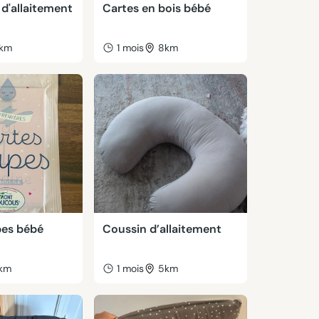
d'allaitement
Cartes en bois bébé
km
1 mois
8km
pes bébé
Coussin d’allaitement
km
1 mois
5km