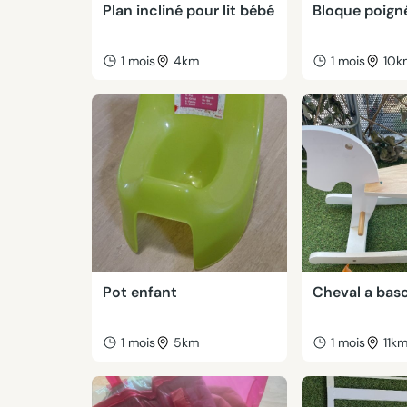
Plan incliné pour lit bébé
Bloque poign
1 mois
4km
1 mois
10k
Pot enfant
Cheval a bas
1 mois
5km
1 mois
11k