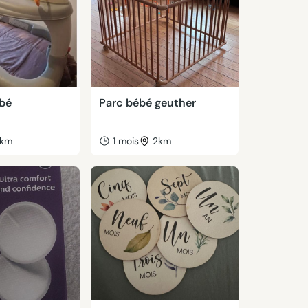
ébé
Parc bébé geuther
km
1 mois
2km