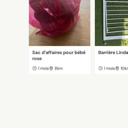
Sac d’affaires pour bébé
Barrière Lin
rose
1 mois
8km
1 mois
10k