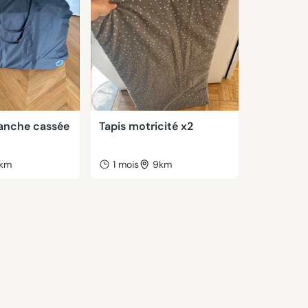
anche cassée
Tapis motricité x2
km
1 mois
9km