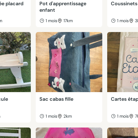
ée placard
Pot d'apprentissage
Coussinets 
enfant
m
1 mois
17km
1 mois
3
cule
Sac cabas fille
Cartes éta
m
1 mois
2km
1 mois
7