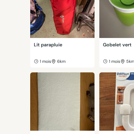
Lit parapluie
Gobelet vert
1 mois
6km
1 mois
5k