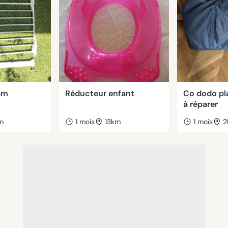
dam
Réducteur enfant
Co dodo pl
à réparer
m
1 mois
13km
1 mois
2