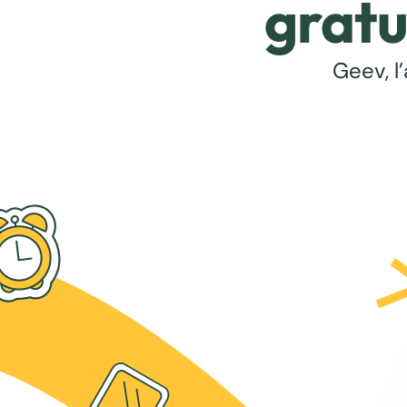
gratu
Geev, l