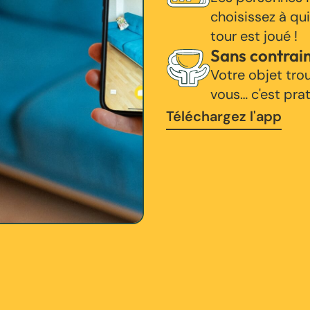
choisissez à qui
tour est joué !
Sans contrai
Votre objet tro
vous… c'est pra
Téléchargez l'app