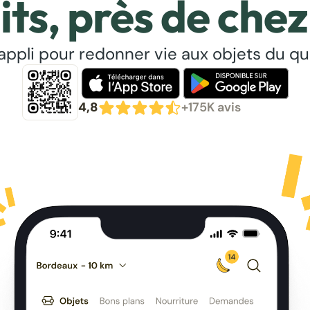
its, près de chez
’appli pour redonner vie aux objets du qu
4,8
+175K avis