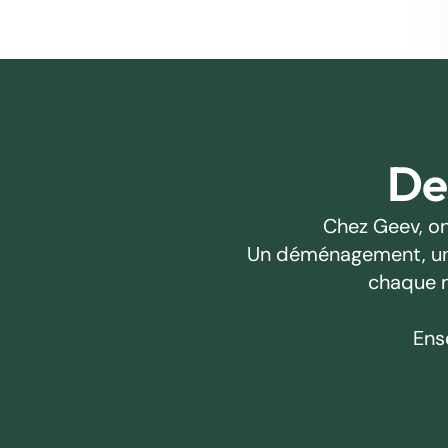
Des
Chez Geev, on
Un déménagement, un pr
chaque m
Ens