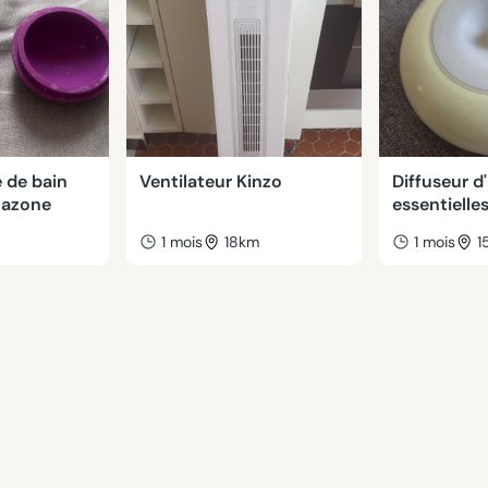
 de bain
Ventilateur Kinzo
Diffuseur d'
mazone
essentielle
m
1 mois
18km
1 mois
1