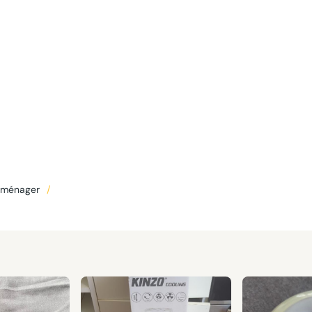
roménager
/