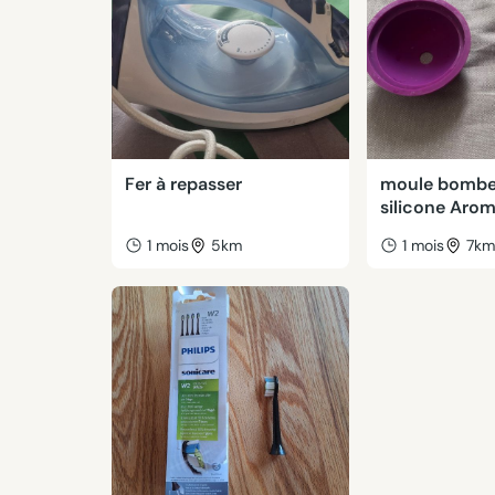
Fer à repasser
moule bombe
silicone Aro
1 mois
5km
1 mois
7k