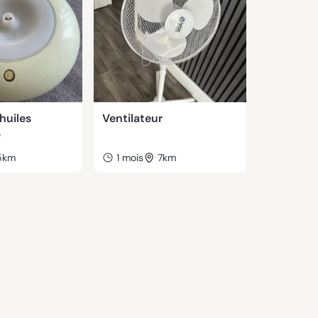
huiles
Ventilateur
s
5km
1 mois
7km