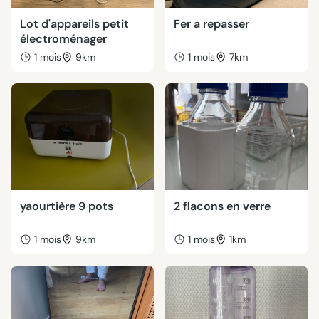
Lot d'appareils petit
Fer a repasser
électroménager
1 mois
9km
1 mois
7km
yaourtière 9 pots
2 flacons en verre
1 mois
9km
1 mois
1km