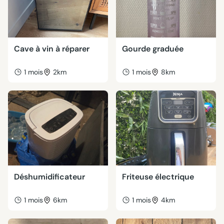
Cave à vin à réparer
Gourde graduée
1 mois
2km
1 mois
8km
Déshumidificateur
Friteuse électrique
1 mois
6km
1 mois
4km