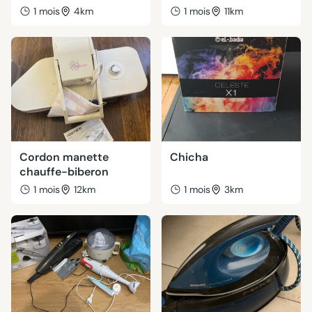
1 mois
4km
1 mois
11km
Cordon manette
Chicha
chauffe-biberon
1 mois
12km
1 mois
3km