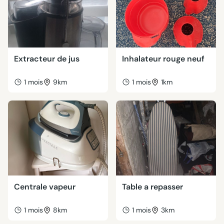
Extracteur de jus
Inhalateur rouge neuf
1 mois
9km
1 mois
1km
Centrale vapeur
Table a repasser
1 mois
8km
1 mois
3km