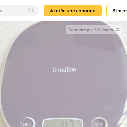
Je crée une annonce
S'insc
Contacté par 2 Geevers