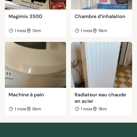
Magimix 3500
Chambre d’inhalation
1 mois
5km
1 mois
9km
Machine à pain
Radiateur eau chaude
en acier
1 mois
6km
1 mois
11km