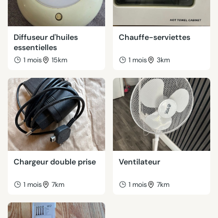
Diffuseur d'huiles
Chauffe-serviettes
essentielles
1 mois
15km
1 mois
3km
Chargeur double prise
Ventilateur
1 mois
7km
1 mois
7km