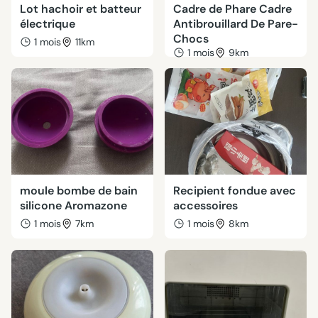
Lot hachoir et batteur
Cadre de Phare Cadre
électrique
Antibrouillard De Pare-
Chocs
1 mois
11km
1 mois
9km
moule bombe de bain
Recipient fondue avec
silicone Aromazone
accessoires
1 mois
7km
1 mois
8km