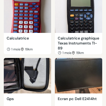
Calculatrice
Calculatrice graphique
Texas Instruments TI-
89
1 mois
19km
1 mois
19km
Gps
Ecran pc Dell E2414ht