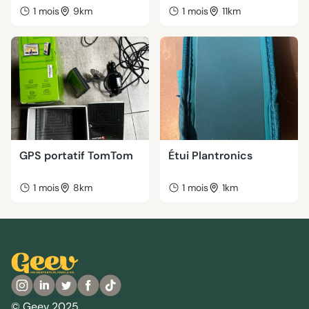
1 mois
9km
1 mois
11km
GPS portatif TomTom
Étui Plantronics
1 mois
8km
1 mois
1km
© Geev 2025