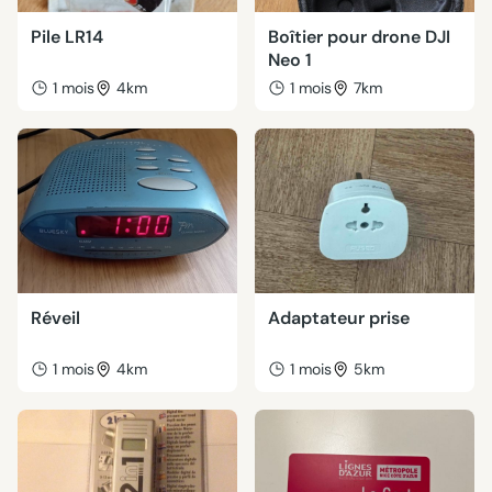
Pile LR14
Boîtier pour drone DJI
Neo 1
1 mois
4km
1 mois
7km
Réveil
Adaptateur prise
1 mois
4km
1 mois
5km