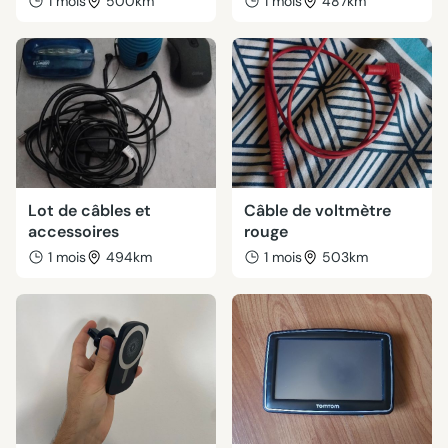
1 mois
500km
1 mois
487km
Lot de câbles et
Câble de voltmètre
accessoires
rouge
1 mois
494km
1 mois
503km