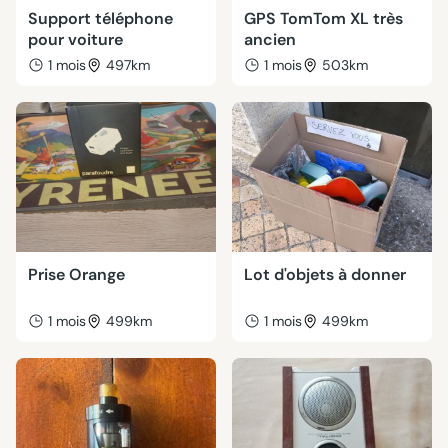
Support téléphone
GPS TomTom XL très
pour voiture
ancien
1 mois
497km
1 mois
503km
Prise Orange
Lot d'objets à donner
1 mois
499km
1 mois
499km