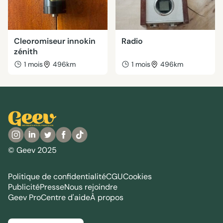
Cleoromiseur innokin
Radio
zénith
1 mois
496km
1 mois
496km
© Geev 2025
Politique de confidentialité
CGU
Cookies
Publicité
Presse
Nous rejoindre
Geev Pro
Centre d'aide
À propos