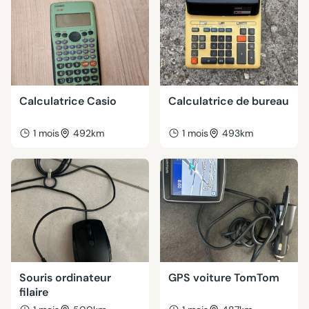
Calculatrice Casio
Calculatrice de bureau
1 mois
492km
1 mois
493km
Souris ordinateur
GPS voiture TomTom
filaire