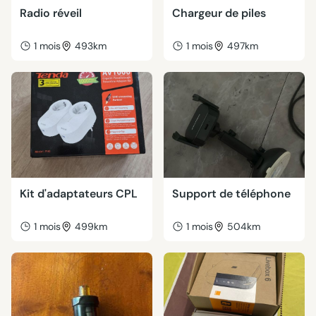
Radio réveil
Chargeur de piles
1 mois
493km
1 mois
497km
Kit d'adaptateurs CPL
Support de téléphone
1 mois
499km
1 mois
504km