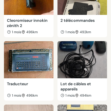
Cleoromiseur innokin
2 télécommandes
zénith 2
1 mois
496km
1 mois
492km
Traducteur
Lot de câbles et
appareils
1 mois
496km
1 mois
494km