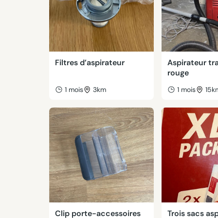
Filtres d’aspirateur
Aspirateur tr
rouge
1 mois
3km
1 mois
15k
Clip porte-accessoires
Trois sacs as