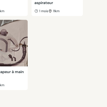
aspirateur
km
1 mois
11km
vapeur à main
km