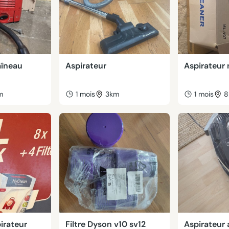
aîneau
Aspirateur
Aspirateur 
m
1 mois
3km
1 mois
8
pirateur
Filtre Dyson v10 sv12
Aspirateur 