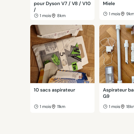
pour Dyson V7 / V8 / V10
Miele
/
1 mois
9k
1 mois
8km
10 sacs aspirateur
Aspirateur ba
G9
1 mois
11km
1 mois
18k