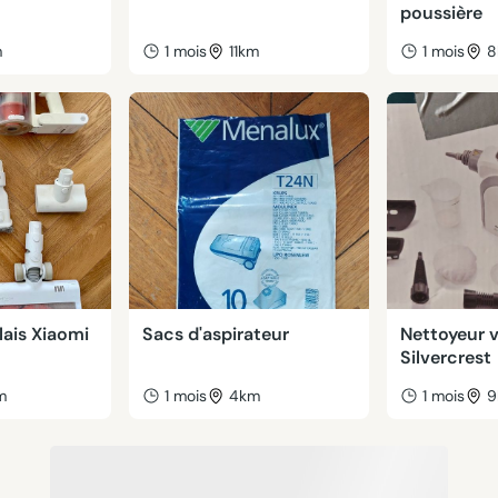
poussière
m
1 mois
11km
1 mois
8
lais Xiaomi
Sacs d'aspirateur
Nettoyeur 
Silvercrest
m
1 mois
4km
1 mois
9