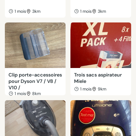
1 mois
3km
1 mois
3km
Clip porte-accessoires
Trois sacs aspirateur
pour Dyson V7 / V8 /
Miele
V10 /
1 mois
9km
1 mois
8km