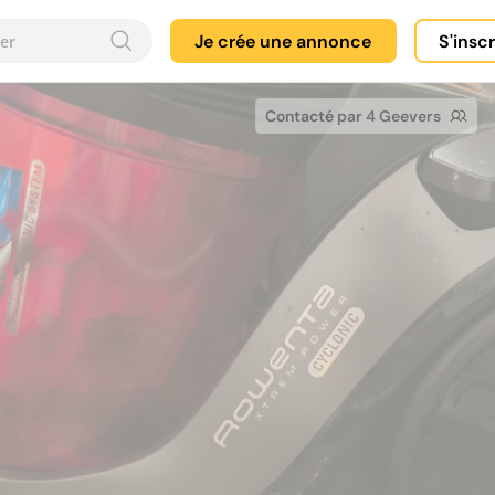
Je crée une annonce
S'insc
Contacté par 4 Geevers