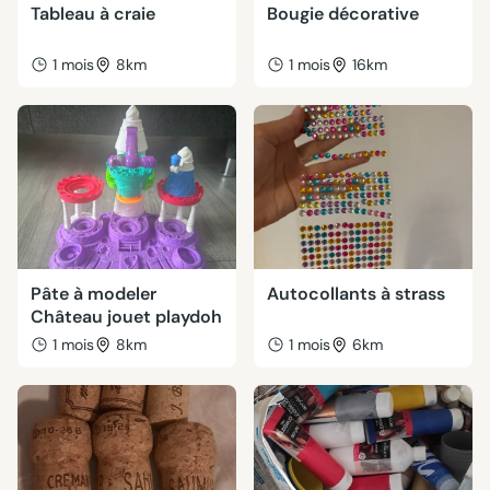
Tableau à craie
Bougie décorative
1 mois
8km
1 mois
16km
Pâte à modeler
Autocollants à strass
Château jouet playdoh
1 mois
8km
1 mois
6km