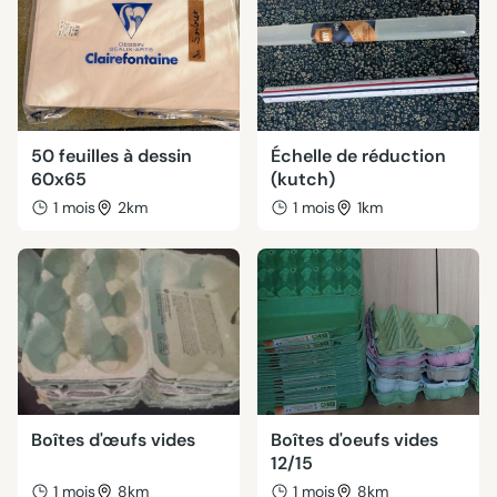
50 feuilles à dessin
Échelle de réduction
60x65
(kutch)
1 mois
2km
1 mois
1km
Boîtes d'œufs vides
Boîtes d'oeufs vides
12/15
1 mois
8km
1 mois
8km