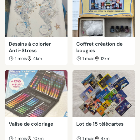
Dessins à colorier
Coffret création de
Anti-Stress
bougies
1 mois
4km
1 mois
12km
Valise de coloriage
Lot de 15 télécartes
1 mois
10km
1 mois
4km