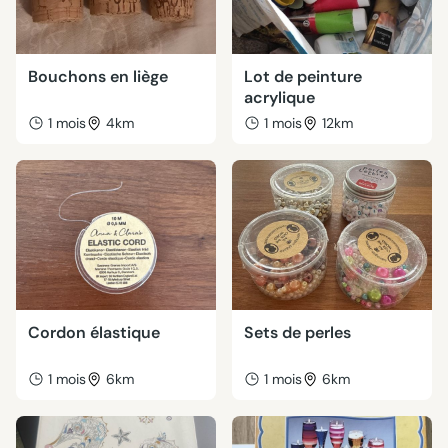
Bouchons en liège
Lot de peinture
acrylique
1 mois
4km
1 mois
12km
Cordon élastique
Sets de perles
1 mois
6km
1 mois
6km