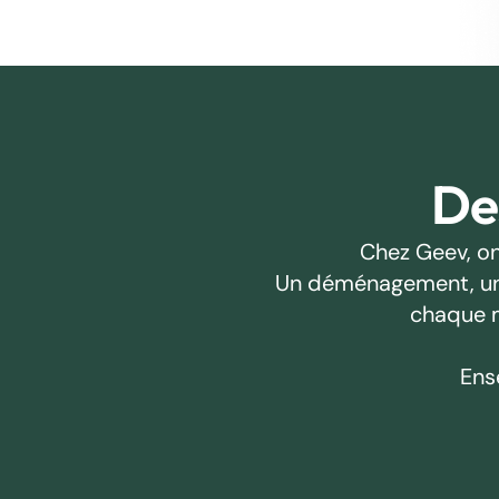
Des
Chez Geev, on
Un déménagement, un pr
chaque m
Ens