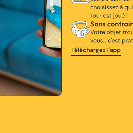
choisissez à qui
tour est joué !
Sans contrai
Votre objet tro
vous… c'est pra
Téléchargez l'app