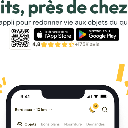
its, près de chez
’appli pour redonner vie aux objets du qu
4,8
+175K avis