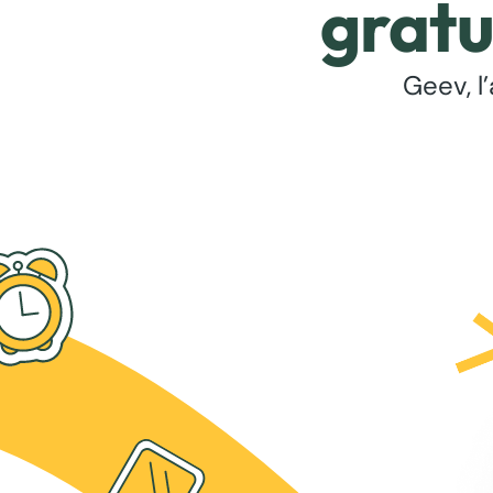
gratu
Geev, l