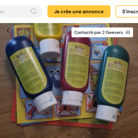
Je crée une annonce
S'insc
Contacté par 2 Geevers