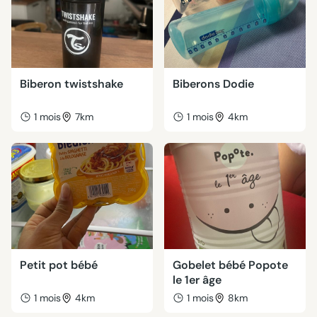
Biberon twistshake
Biberons Dodie
1 mois
7km
1 mois
4km
Petit pot bébé
Gobelet bébé Popote
le 1er âge
1 mois
4km
1 mois
8km