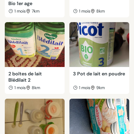
Bio 1er age
1 mois
7km
1 mois
8km
2 boîtes de lait
3 Pot de lait en poudre
Blédilait 2
1 mois
8km
1 mois
9km