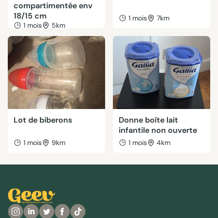
compartimentée env
18/15 cm
1 mois
7km
1 mois
5km
Lot de biberons
Donne boîte lait
infantile non ouverte
1 mois
9km
1 mois
4km