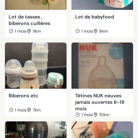
Lot de tasses ,
Lot de babyfood
biberons cuillères
1 mois
11km
1 mois
8km
Biberons etc
Tétines NUK neuves
jamais ouvertes 6-18
mois
1 mois
7km
1 mois
10km