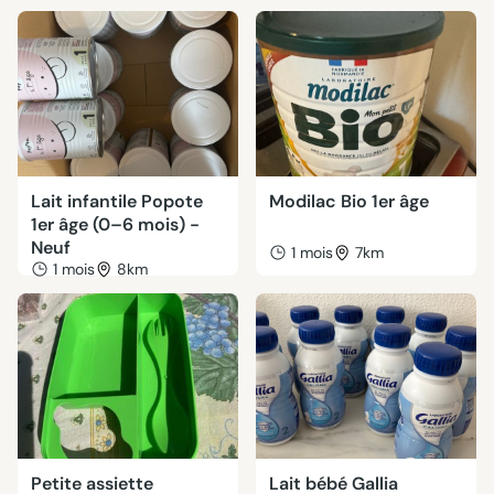
Lait infantile Popote
Modilac Bio 1er âge
1er âge (0–6 mois) -
Neuf
1 mois
7km
1 mois
8km
Petite assiette
Lait bébé Gallia