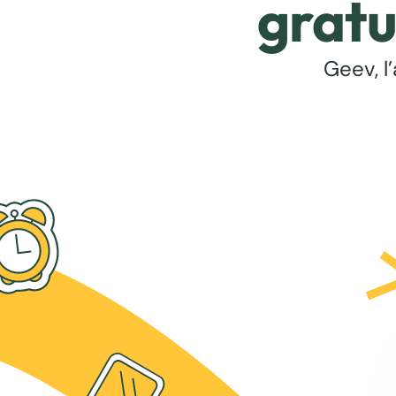
gratu
Geev, l