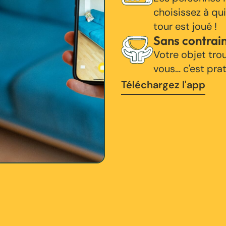
choisissez à qui
tour est joué !
Sans contrai
Votre objet tro
vous… c'est pra
Téléchargez l'app