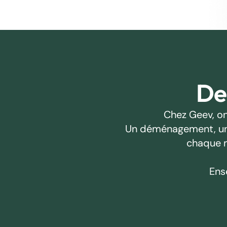
Des
Chez Geev, on
Un déménagement, un pr
chaque m
Ens