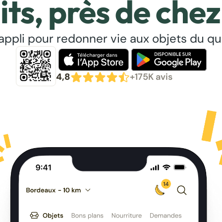
its, près de chez
’appli pour redonner vie aux objets du qu
4,8
+175K avis