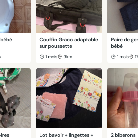
 bébé
Couffin Graco adaptable
Paire de ge
sur poussette
bébé
m
1 mois
9km
1 mois
1
ires
Lot bavoir + lingettes +
2 biberons