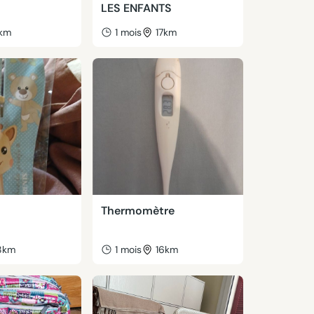
LES ENFANTS
km
1 mois
17km
Thermomètre
8km
1 mois
16km