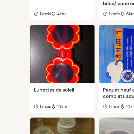
bébé/jeune e
1 mois
4km
1 mois
6k
Lunettes de soleil
Paquet neuf 
complets adul
1 mois
10km
1 mois
10k