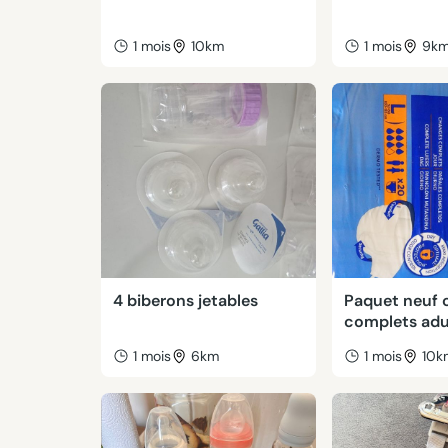
1 mois
10km
1 mois
9k
4 biberons jetables
Paquet neuf 
complets adul
1 mois
6km
1 mois
10k