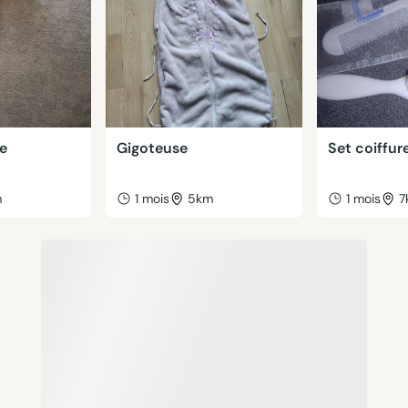
ne
Gigoteuse
Set coiffur
m
1 mois
5km
1 mois
7