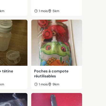
km
1 mois
5km
+ tétine
Poches à compote
réutilisables
km
1 mois
9km