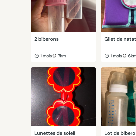
2 biberons
Gilet de nata
1 mois
7km
1 mois
6k
Lunettes de soleil
Lot de biber