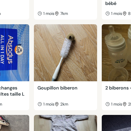
bébé
m
1 mois
7km
1 mois
8
changes
Goupillon biberon
2 biberons 
tes taille L
m
1 mois
2km
1 mois
2