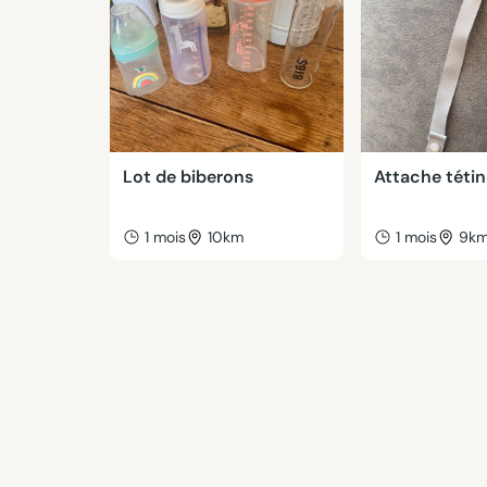
Lot de biberons
Attache téti
1 mois
10km
1 mois
9k