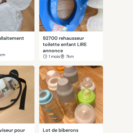
allaitement
92700 rehausseur
toilette enfant LIRE
annonce
km
1 mois
7km
oviseur pour
Lot de biberons