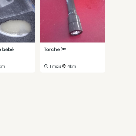
e bébé
Torche 🔦
km
1 mois
4km