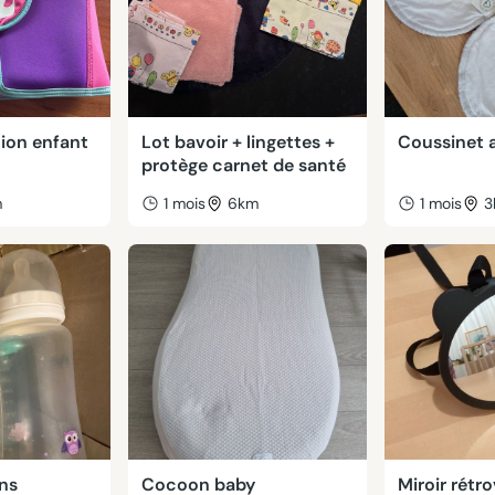
tion enfant
Lot bavoir + lingettes +
Coussinet 
protège carnet de santé
m
1 mois
6km
1 mois
3
ons
Cocoon baby
Miroir rétr