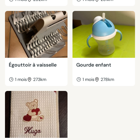
Égouttoir à vaisselle
Gourde enfant
1 mois
273km
1 mois
278km