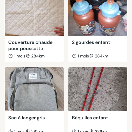
Couverture chaude
2 gourdes enfant
pour poussette
1 mois
284km
1 mois
284km
Sac à langer gris
Béquilles enfant
1 mois
282km
1 mois
281km