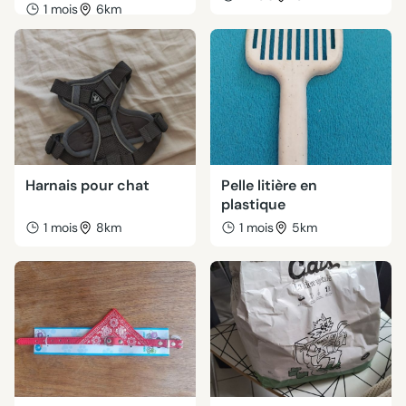
1 mois
6km
Harnais pour chat
Pelle litière en
plastique
1 mois
8km
1 mois
5km