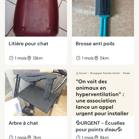
Litière pour chat
Brosse anti poils
1 mois
13km
1 mois
5km
Arbre à chat
💦URGENT - Écuelles
pour points d'eau💦
1 mois
7km
1 mois
8km