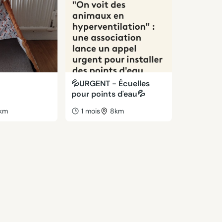
💦URGENT - Écuelles
pour points d'eau💦
km
1 mois
8km