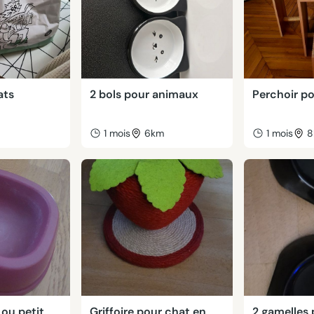
ats
2 bols pour animaux
Perchoir p
m
1 mois
6km
1 mois
8
ou petit
Griffoire pour chat en
2 gamelles 