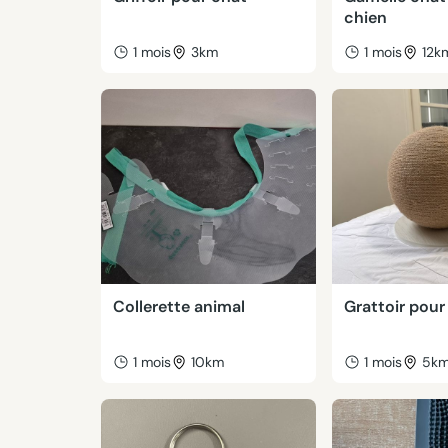
chien
1 mois
3km
1 mois
12k
Collerette animal
Grattoir pour
1 mois
10km
1 mois
5k