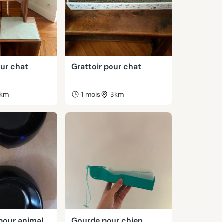
our chat
Grattoir pour chat
km
1 mois
8km
pour animal
Gourde pour chien