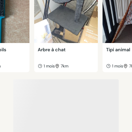
ils
Arbre à chat
Tipi animal
m
1 mois
7km
1 mois
7