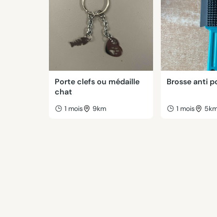
Porte clefs ou médaille
Brosse anti po
chat
1 mois
9km
1 mois
5k