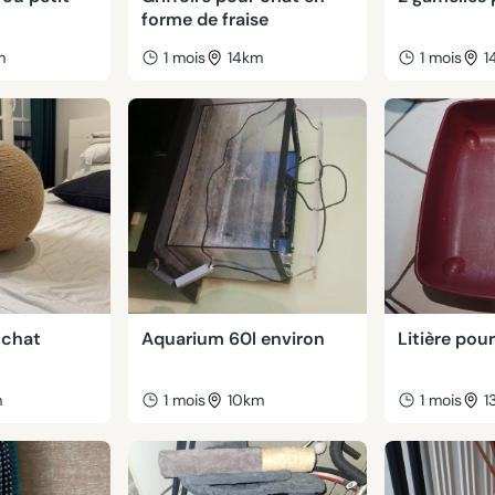
forme de fraise
m
1 mois
14km
1 mois
1
 chat
Aquarium 60l environ
Litière pou
m
1 mois
10km
1 mois
1