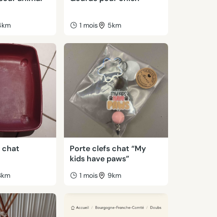
4km
1 mois
5km
r chat
Porte clefs chat “My
kids have paws”
3km
1 mois
9km