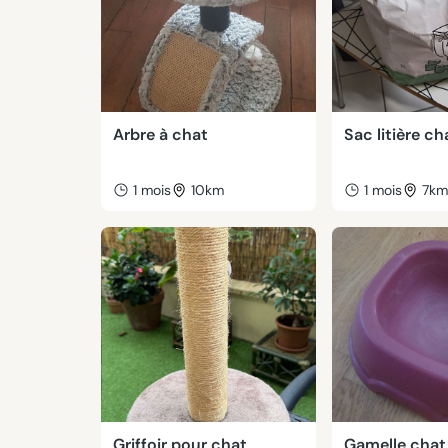
Arbre à chat
Sac litière ch
1 mois
10km
1 mois
7k
Griffoir pour chat
Gamelle chat 