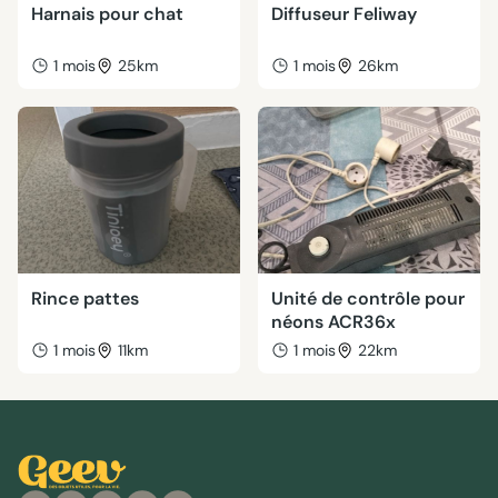
Harnais pour chat
Diffuseur Feliway
1 mois
25km
1 mois
26km
Rince pattes
Unité de contrôle pour
néons ACR36x
1 mois
11km
1 mois
22km