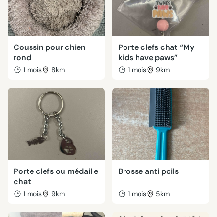
Coussin pour chien
Porte clefs chat “My
rond
kids have paws”
1 mois
8km
1 mois
9km
Porte clefs ou médaille
Brosse anti poils
chat
1 mois
9km
1 mois
5km