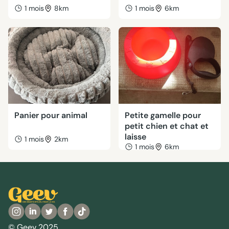
1 mois
8km
1 mois
6km
Panier pour animal
Petite gamelle pour
petit chien et chat et
laisse
1 mois
2km
1 mois
6km
© Geev 2025