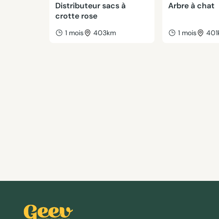
Distributeur sacs à
Arbre à chat
crotte rose
1 mois
403km
1 mois
401