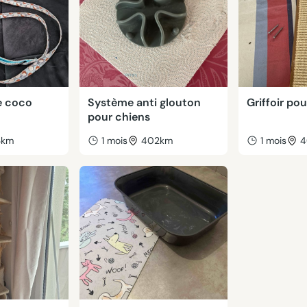
e coco
Système anti glouton
Griffoir po
pour chiens
3km
1 mois
402km
1 mois
4