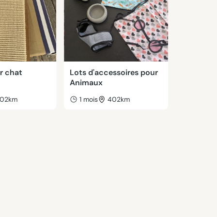
ur chat
Lots d'accessoires pour
Animaux
02km
1 mois
402km