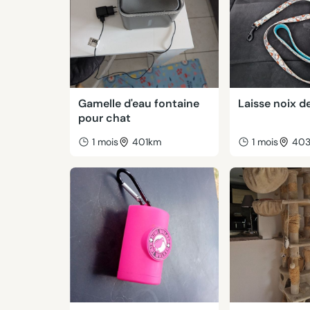
Gamelle d'eau fontaine
Laisse noix d
pour chat
1 mois
401km
1 mois
40