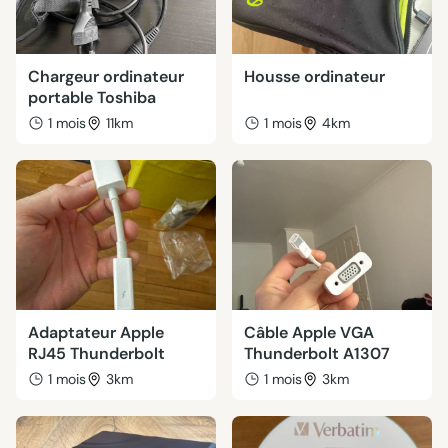
Chargeur ordinateur
Housse ordinateur
portable Toshiba
1 mois
11km
1 mois
4km
Adaptateur Apple
Câble Apple VGA
RJ45 Thunderbolt
Thunderbolt A1307
1 mois
3km
1 mois
3km