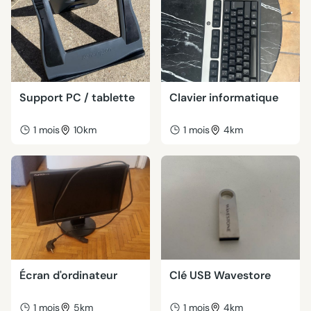
Support PC / tablette
Clavier informatique
1 mois
10km
1 mois
4km
Écran d'ordinateur
Clé USB Wavestore
1 mois
5km
1 mois
4km