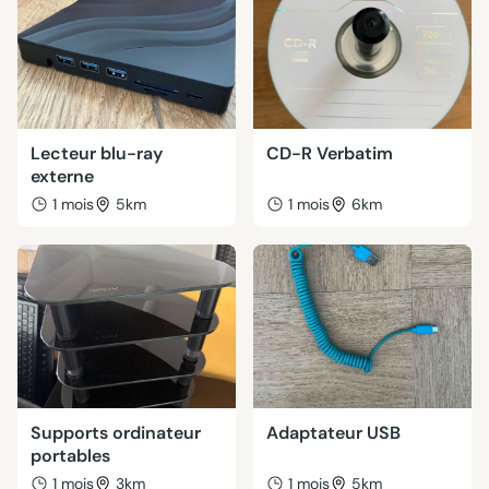
Lecteur blu-ray
CD-R Verbatim
externe
1 mois
5km
1 mois
6km
Supports ordinateur
Adaptateur USB
portables
1 mois
3km
1 mois
5km