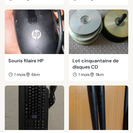
Souris filaire HP
Lot cinquantaine de
disques CD
1 mois
6km
1 mois
11km