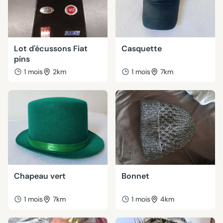
Lot d'écussons Fiat
Casquette
pins
1 mois
2km
1 mois
7km
Chapeau vert
Bonnet
1 mois
7km
1 mois
4km