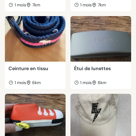
1 mois
7km
1 mois
7km
Ceinture en tissu
Étui de lunettes
1 mois
6km
1 mois
6km