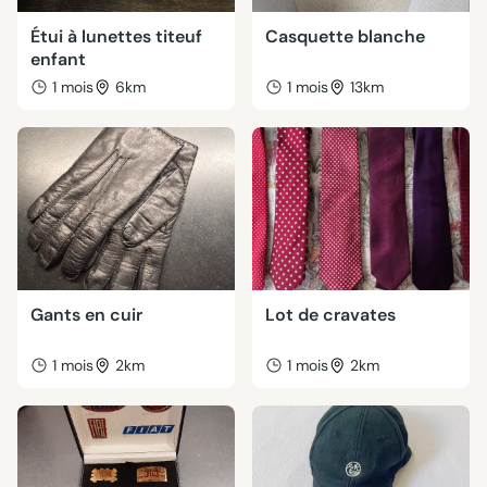
Étui à lunettes titeuf
Casquette blanche
enfant
1 mois
6km
1 mois
13km
Gants en cuir
Lot de cravates
1 mois
2km
1 mois
2km