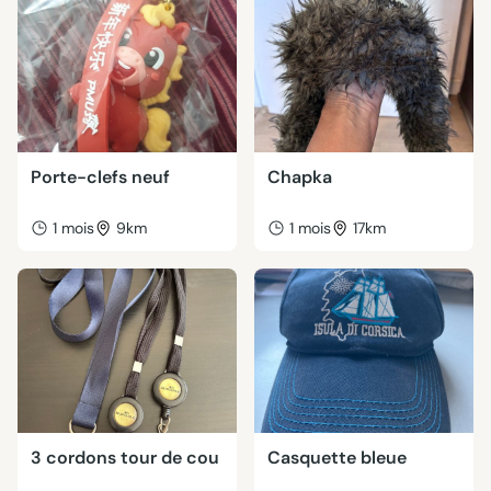
Porte-clefs neuf
Chapka
1 mois
9km
1 mois
17km
3 cordons tour de cou
Casquette bleue