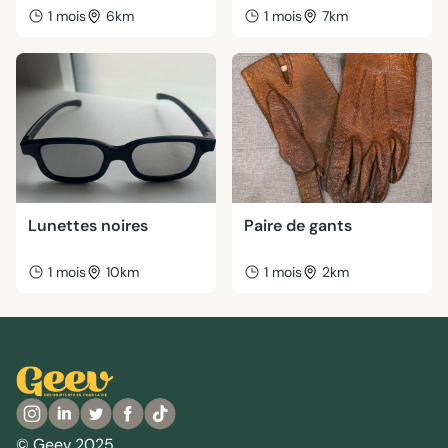
1 mois
6km
1 mois
7km
Lunettes noires
Paire de gants
1 mois
10km
1 mois
2km
© Geev 2025