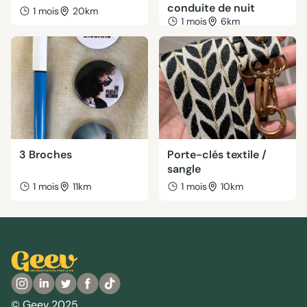
conduite de nuit
1 mois
20km
1 mois
6km
3 Broches
Porte-clés textile /
sangle
1 mois
11km
1 mois
10km
© Geev 2025