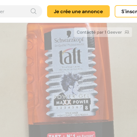
Je crée une annonce
S'insc
Contacté par 1 Geever