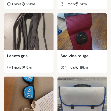
1 mois
22km
1 mois
5km
Lacets gris
Sac vide rouge
1 mois
5km
1 mois
19km