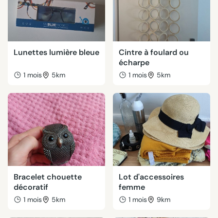
Lunettes lumière bleue
Cintre à foulard ou
écharpe
1 mois
5km
1 mois
5km
Bracelet chouette
Lot d'accessoires
décoratif
femme
1 mois
5km
1 mois
9km