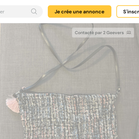
Je crée une annonce
S'insc
Contacté par 2 Geevers