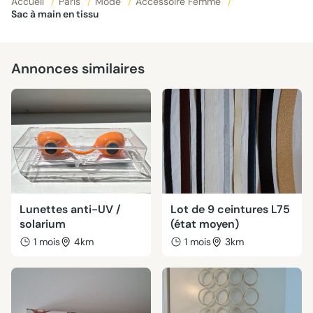
Accueil
/
Paris
/
Mode
/
Accessoire Femme
/
Sac à main en tissu
Annonces similaires
Lunettes anti-UV /
Lot de 9 ceintures L75
solarium
(état moyen)
1 mois
4km
1 mois
3km