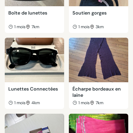
Boîte de lunettes
Soutien gorges
1 mois
7km
1 mois
3km
Lunettes Connectées
Écharpe bordeaux en
laine
1 mois
4km
1 mois
7km