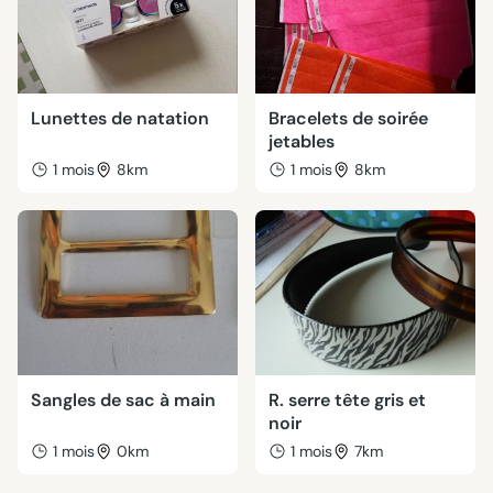
Lunettes de natation
Bracelets de soirée
jetables
1 mois
8km
1 mois
8km
Sangles de sac à main
R. serre tête gris et
noir
1 mois
0km
1 mois
7km