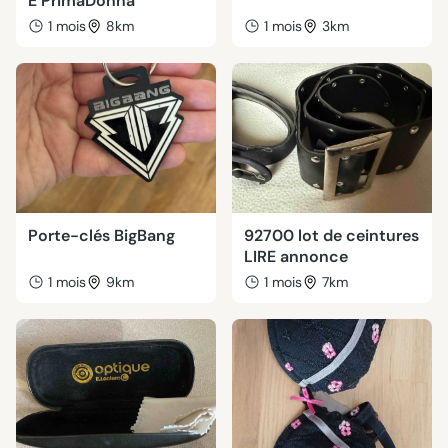
E PrimaDonna
1 mois
8km
1 mois
3km
Porte-clés BigBang
92700 lot de ceintures
LIRE annonce
1 mois
9km
1 mois
7km