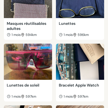
Masques réutilisables
Lunettes
adultes
1 mois
594km
1 mois
596km
Lunettes de soleil
Bracelet Apple Watch
1 mois
597km
1 mois
597km