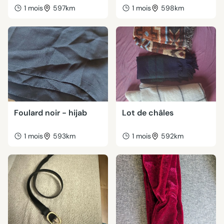
1 mois
597km
1 mois
598km
Foulard noir - hijab
Lot de châles
1 mois
593km
1 mois
592km