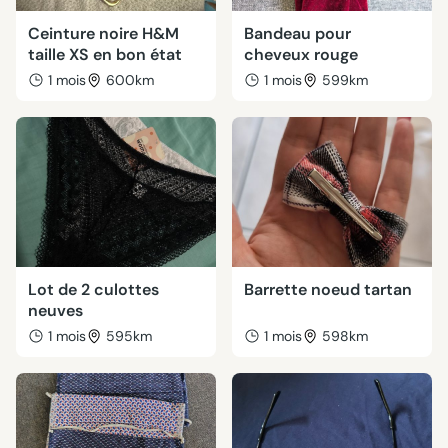
Ceinture noire H&M
Bandeau pour
taille XS en bon état
cheveux rouge
1 mois
600km
1 mois
599km
Lot de 2 culottes
Barrette noeud tartan
neuves
1 mois
595km
1 mois
598km