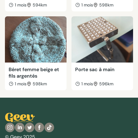
1 mois
594km
1 mois
598km
Béret femme beige et
Porte sac à main
fils argentés
1 mois
598km
1 mois
596km
© Geev 2025