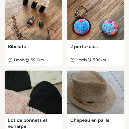
Bibelots
2 porte-clés
1 mois
596km
1 mois
596km
Lot de bonnets et
Chapeau en paille
echarpe