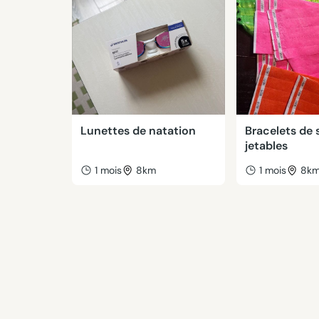
Lunettes de natation
Bracelets de 
jetables
1 mois
8km
1 mois
8k