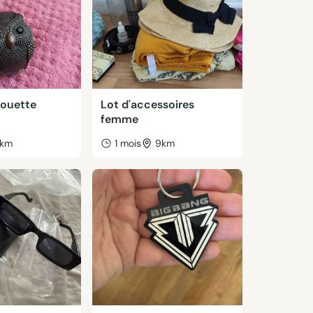
houette
Lot d'accessoires
femme
km
1 mois
9km