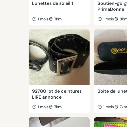
Lunettes de soleil 1
Soutien-gorg
PrimaDonna
1 mois
7km
1 mois
8k
92700 lot de ceintures
Boîte de lune
LIRE annonce
1 mois
7km
1 mois
7k