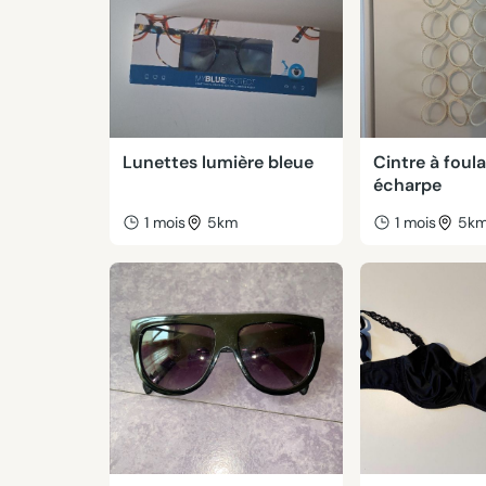
Lunettes lumière bleue
Cintre à foul
écharpe
1 mois
5km
1 mois
5k