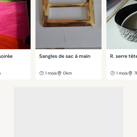
soirée
Sangles de sac à main
R. serre têt
m
1 mois
0km
1 mois
7