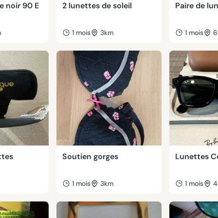
e noir 90 E
2 lunettes de soleil
Paire de lu
m
1 mois
3km
1 mois
6
ttes
Soutien gorges
Lunettes C
m
1 mois
3km
1 mois
4