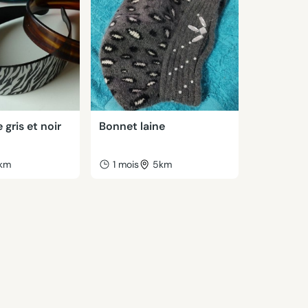
e gris et noir
Bonnet laine
km
1 mois
5km