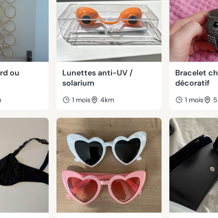
ard ou
Lunettes anti-UV /
Bracelet c
solarium
décoratif
m
1 mois
4km
1 mois
5