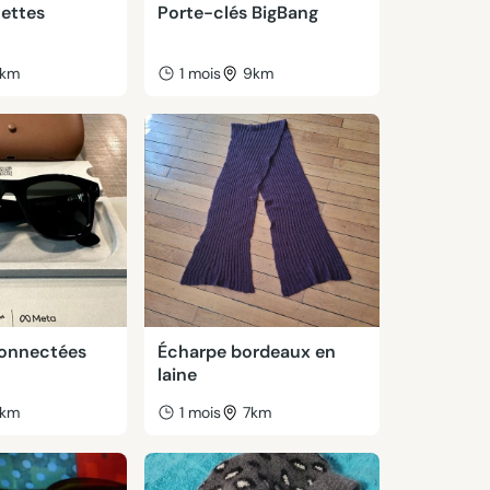
nettes
Porte-clés BigBang
km
1 mois
9km
onnectées
Écharpe bordeaux en
laine
km
1 mois
7km