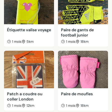
Étiquette valise voyage
Paire de gants de
football junior
1 mois
5km
1 mois
18km
Patch a coudre ou
Paire de moufles
coller London
1 mois
12km
1 mois
18km