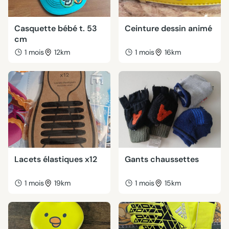
Casquette bébé t. 53
Ceinture dessin animé
cm
1 mois
12km
1 mois
16km
Lacets élastiques x12
Gants chaussettes
1 mois
19km
1 mois
15km