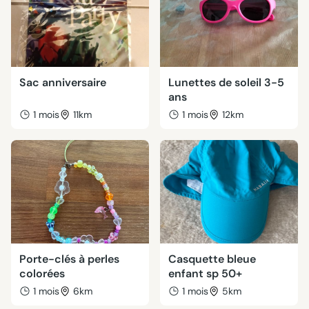
Sac anniversaire
Lunettes de soleil 3-5
ans
1 mois
11km
1 mois
12km
Porte-clés à perles
Casquette bleue
colorées
enfant sp 50+
1 mois
6km
1 mois
5km