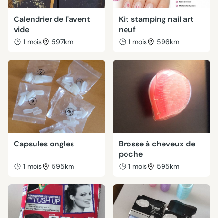
Calendrier de l'avent
Kit stamping nail art
vide
neuf
1 mois
597km
1 mois
596km
Capsules ongles
Brosse à cheveux de
poche
1 mois
595km
1 mois
595km