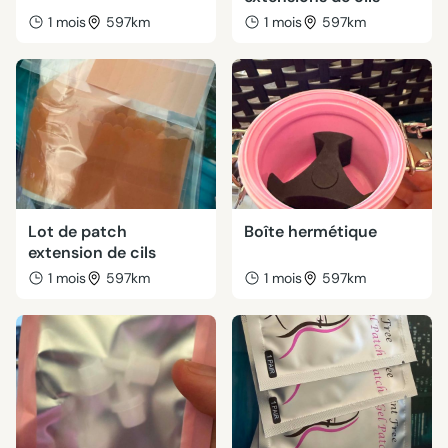
1 mois
597km
1 mois
597km
Lot de patch
Boîte hermétique
extension de cils
1 mois
597km
1 mois
597km