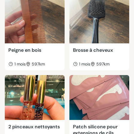
Peigne en bois
Brosse à cheveux
1 mois
597km
1 mois
597km
2 pinceaux nettoyants
Patch silicone pour
extensions de cils