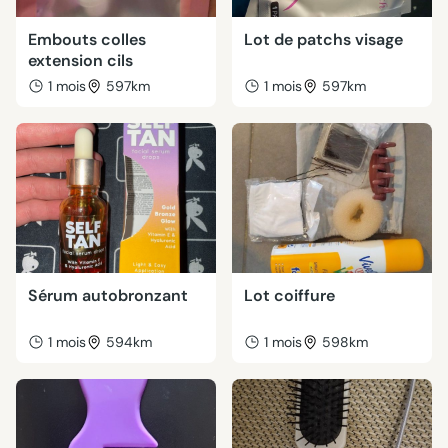
Embouts colles
Lot de patchs visage
extension cils
1 mois
597km
1 mois
597km
Sérum autobronzant
Lot coiffure
1 mois
594km
1 mois
598km