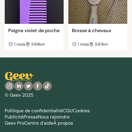
Peigne violet de poche
Brosse à cheveux
1 mois
599km
1 mois
597km
© Geev 2025
Politique de confidentialité
CGU
Cookies
Publicité
Presse
Nous rejoindre
Geev Pro
Centre d'aide
À propos