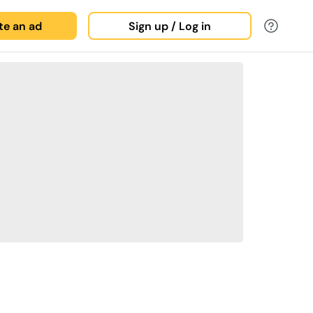
ate an ad
Sign up / Log in