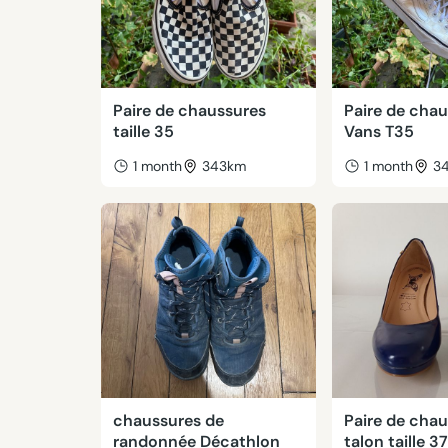
Paire de chaussures
Paire de cha
taille 35
Vans T35
1 month
343km
1 month
3
chaussures de
Paire de chau
randonnée Décathlon
talon taille 3