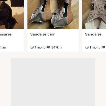
ussures
Sandales cuir
Sandales
51km
1 month
347km
1 month