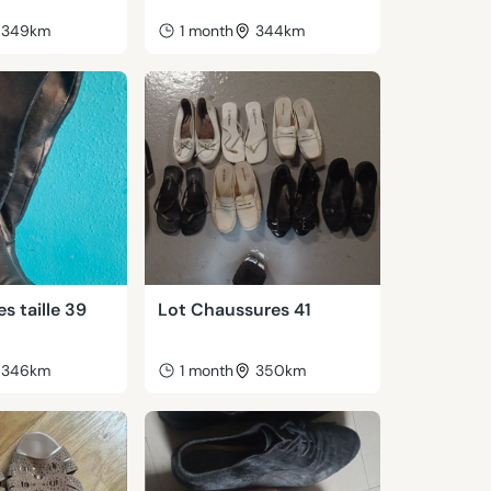
349km
1 month
344km
s taille 39
Lot Chaussures 41
346km
1 month
350km