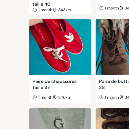
taille 40
1 month
3
1 month
343km
Paire de chaussures
Paire de botti
taille 37
38
1 month
346km
1 month
3