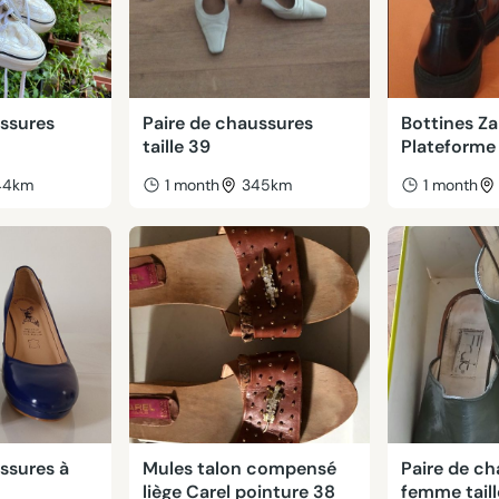
ussures
Paire de chaussures
Bottines Za
taille 39
Plateforme 
44km
1 month
345km
1 month
ssures à
Mules talon compensé
Paire de c
7
liège Carel pointure 38
femme taill