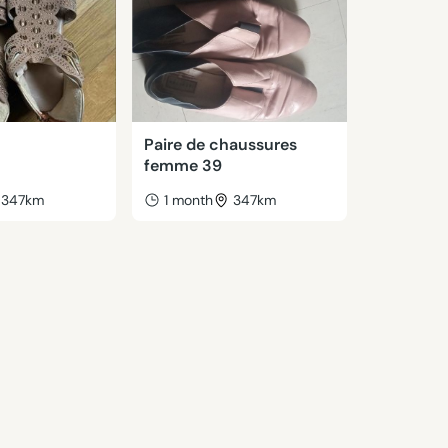
Paire de chaussures
femme 39
347km
1 month
347km