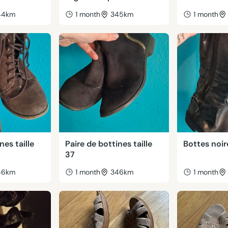
44km
1 month
345km
1 month
nes taille
Paire de bottines taille
Bottes noire
37
46km
1 month
346km
1 month