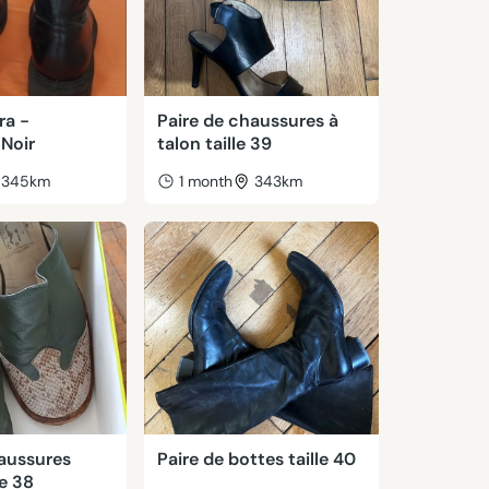
ra -
Paire de chaussures à
Noir
talon taille 39
345km
1 month
343km
haussures
Paire de bottes taille 40
e 38