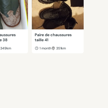
haussures
Paire de chaussures
e 38
taille 41
349km
1 month
351km