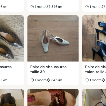
46km
1 month
346km
1 month
ussures
Paire de chaussures
Paire de ch
taille 39
talon taille
46km
1 month
345km
1 month