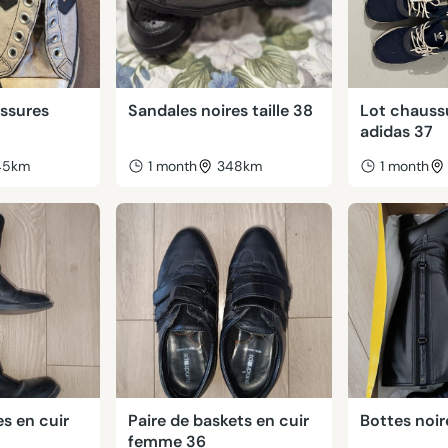
ussures
Sandales noires taille 38
Lot chauss
adidas 37
45km
1 month
348km
1 month
es en cuir
Paire de baskets en cuir
Bottes noire
femme 36