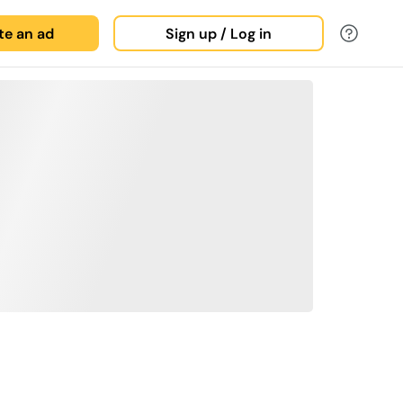
ate an ad
Sign up / Log in