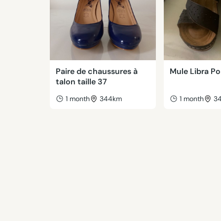
Paire de chaussures à
Mule Libra Pop
talon taille 37
1 month
344km
1 month
3