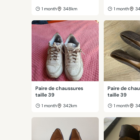
1 month
348km
1 month
3
Paire de chaussures
Paire de cha
taille 39
taille 39
1 month
342km
1 month
3