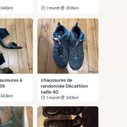
346km
1 month
358km
aussures à
chaussures de
 39
randonnée Décathlon
taille 40
343km
1 month
343km