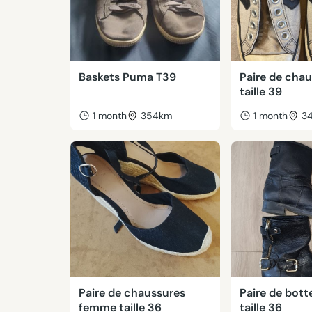
Baskets Puma T39
Paire de cha
taille 39
1 month
354km
1 month
3
Paire de chaussures
Paire de bott
femme taille 36
taille 36