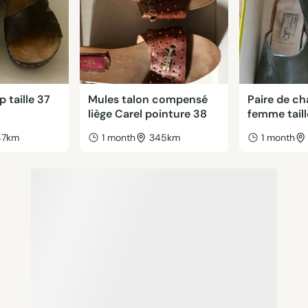
 taille 37
Mules talon compensé
Paire de c
liège Carel pointure 38
femme taill
47km
1 month
345km
1 month