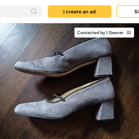
I create an ad
Si
Contacted by 1 Geever