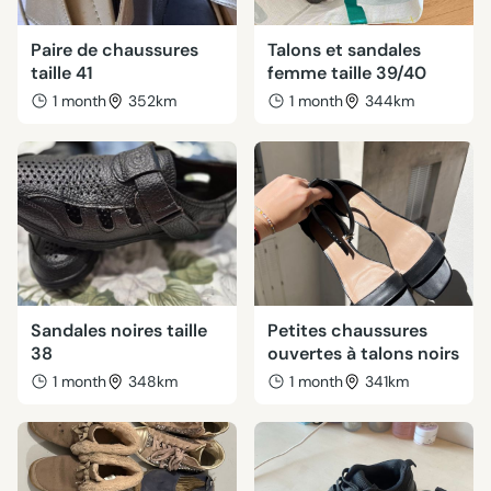
Paire de chaussures
Talons et sandales
taille 41
femme taille 39/40
1 month
352km
1 month
344km
Sandales noires taille
Petites chaussures
38
ouvertes à talons noirs
1 month
348km
1 month
341km