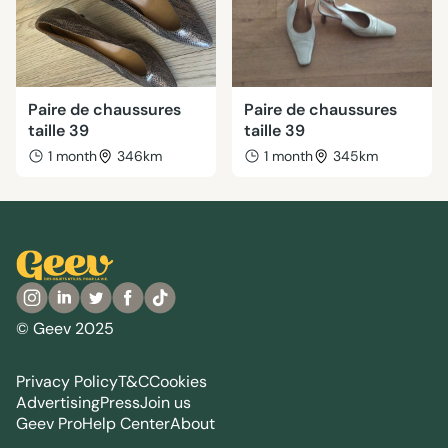
Paire de chaussures
Paire de chaussures
taille 39
taille 39
1 month
346km
1 month
345km
© Geev 2025
Privacy Policy
T&C
Cookies
Advertising
Press
Join us
Geev Pro
Help Center
About