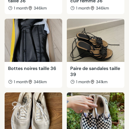
taille 36
cuir femme 36
1 month
346km
1 month
346km
Bottes noires taille 36
Paire de sandales taille
39
1 month
346km
1 month
341km