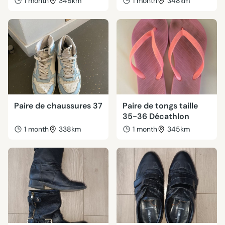
1 month
348km
1 month
348km
Paire de chaussures 37
Paire de tongs taille
35-36 Décathlon
1 month
338km
1 month
345km