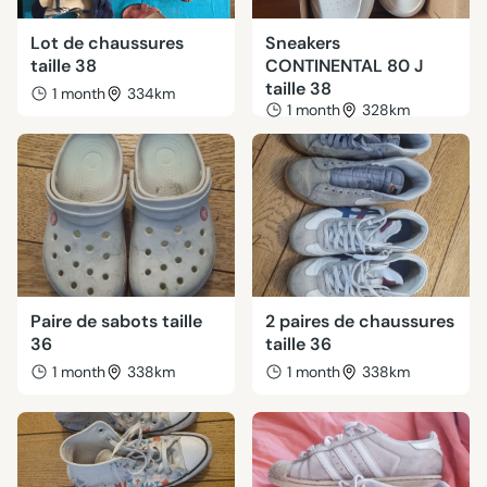
Lot de chaussures
Sneakers
taille 38
CONTINENTAL 80 J
taille 38
1 month
334km
1 month
328km
Paire de sabots taille
2 paires de chaussures
36
taille 36
1 month
338km
1 month
338km