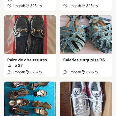
1 month
328km
1 month
328km
Paire de chaussures
Salades turquoise 36
taille 37
1 month
328km
1 month
329km