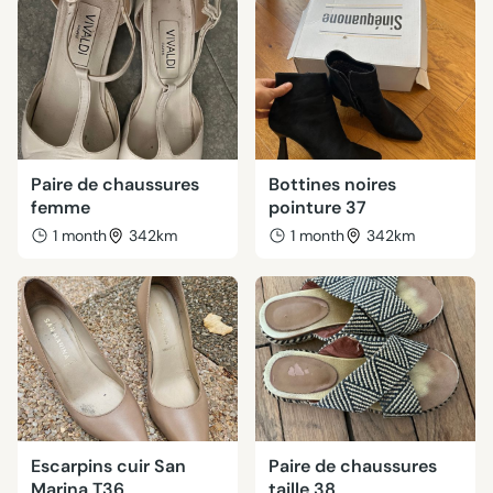
Paire de chaussures
Bottines noires
femme
pointure 37
1 month
342km
1 month
342km
Escarpins cuir San
Paire de chaussures
Marina T36
taille 38