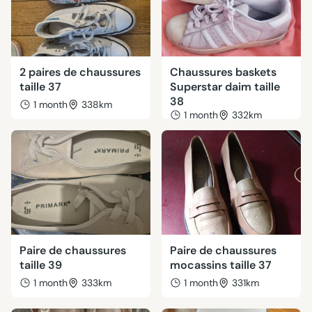
2 paires de chaussures
Chaussures baskets
taille 37
Superstar daim taille
38
1 month
338km
1 month
332km
Paire de chaussures
Paire de chaussures
taille 39
mocassins taille 37
1 month
333km
1 month
331km