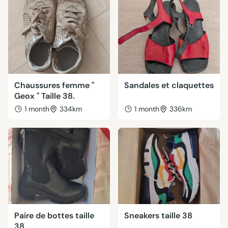
Chaussures femme "
Sandales et claquettes
Geox " Taille 38.
1 month
334km
1 month
336km
Paire de bottes taille
Sneakers taille 38
38