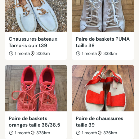
Chaussures bateaux
Paire de baskets PUMA
Tamaris cuir t39
taille 38
1 month
333km
1 month
338km
Paire de baskets
Paire de chaussures
oranges taille 38/38.5
taille 39
1 month
338km
1 month
336km