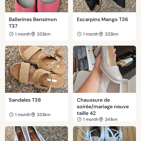
Ballerines Bensimon
Escarpins Mango T36
T37
1 month
333km
1 month
333km
Sandales T38
Chaussure de
soirée/mariage neuve
taille 42
1 month
333km
1 month
341km