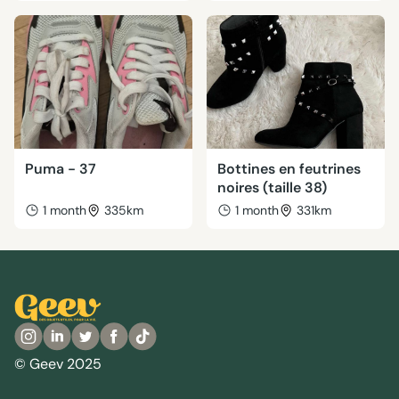
Puma - 37
Bottines en feutrines
noires (taille 38)
1 month
335km
1 month
331km
© Geev 2025