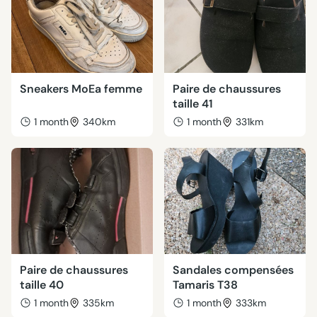
Sneakers MoEa femme
Paire de chaussures
taille 41
1 month
340km
1 month
331km
Paire de chaussures
Sandales compensées
taille 40
Tamaris T38
1 month
335km
1 month
333km