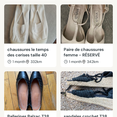
chaussures le temps
Paire de chaussures
des cerises taille 40
femme - RÉSERVÉ
1 month
332km
1 month
342km
Ballerines Balzac T38
sandales crochet T38