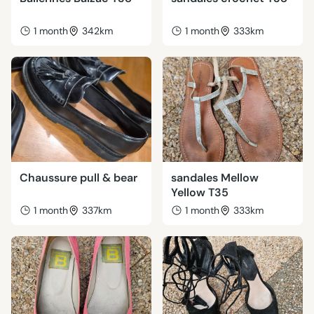
1 month
342km
1 month
333km
Chaussure pull & bear
sandales Mellow
Yellow T35
1 month
337km
1 month
333km